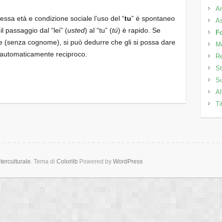
Ar
tessa età e condizione sociale l’uso del “
tu
” è spontaneo
As
l passaggio dal “lei” (
usted
) al “tu” (
tú
) è rapido. Se
F
e (senza cognome), si può dedurre che gli si possa dare
M
rà automaticamente reciproco.
Re
St
Su
Al
Ti
erculturale
. Tema di
Colorlib
Powered by
WordPress