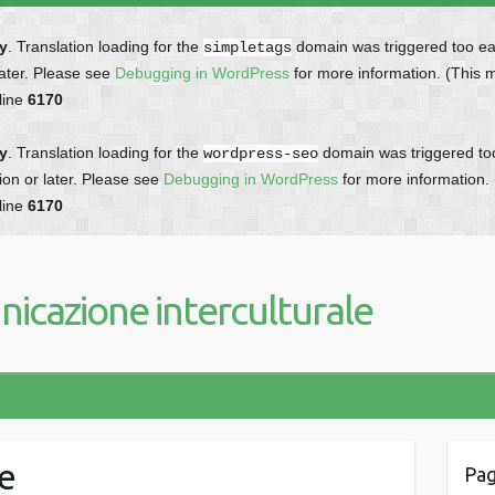
ly
. Translation loading for the
domain was triggered too earl
simpletags
later. Please see
Debugging in WordPress
for more information. (This 
line
6170
ly
. Translation loading for the
domain was triggered too 
wordpress-seo
ion or later. Please see
Debugging in WordPress
for more information.
line
6170
icazione interculturale
e
Pag