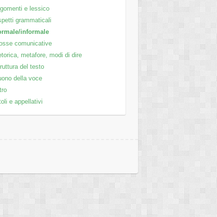
gomenti e lessico
petti grammaticali
ormale/informale
osse comunicative
torica, metafore, modi di dire
ruttura del testo
ono della voce
tro
toli e appellativi