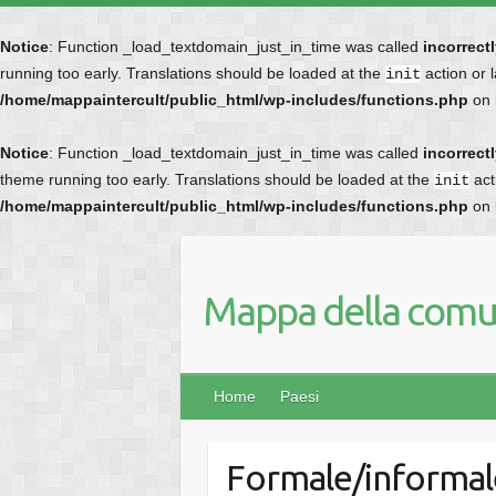
Notice
: Function _load_textdomain_just_in_time was called
incorrect
running too early. Translations should be loaded at the
action or 
init
/home/mappaintercult/public_html/wp-includes/functions.php
on 
Notice
: Function _load_textdomain_just_in_time was called
incorrect
theme running too early. Translations should be loaded at the
act
init
/home/mappaintercult/public_html/wp-includes/functions.php
on 
Mappa della comun
Home
Paesi
Formale/informal