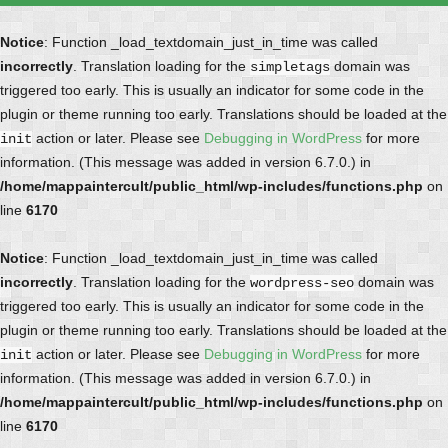
Notice
: Function _load_textdomain_just_in_time was called
incorrectly
. Translation loading for the
domain was
simpletags
triggered too early. This is usually an indicator for some code in the
plugin or theme running too early. Translations should be loaded at the
action or later. Please see
Debugging in WordPress
for more
init
information. (This message was added in version 6.7.0.) in
/home/mappaintercult/public_html/wp-includes/functions.php
on
line
6170
Notice
: Function _load_textdomain_just_in_time was called
incorrectly
. Translation loading for the
domain was
wordpress-seo
triggered too early. This is usually an indicator for some code in the
plugin or theme running too early. Translations should be loaded at the
action or later. Please see
Debugging in WordPress
for more
init
information. (This message was added in version 6.7.0.) in
/home/mappaintercult/public_html/wp-includes/functions.php
on
line
6170