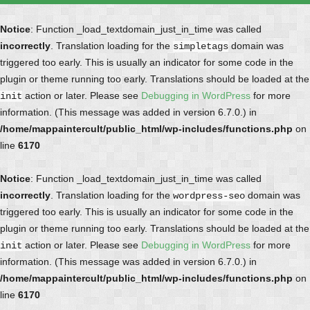
Notice
: Function _load_textdomain_just_in_time was called
incorrectly
. Translation loading for the
domain was
simpletags
triggered too early. This is usually an indicator for some code in the
plugin or theme running too early. Translations should be loaded at the
action or later. Please see
Debugging in WordPress
for more
init
information. (This message was added in version 6.7.0.) in
/home/mappaintercult/public_html/wp-includes/functions.php
on
line
6170
Notice
: Function _load_textdomain_just_in_time was called
incorrectly
. Translation loading for the
domain was
wordpress-seo
triggered too early. This is usually an indicator for some code in the
plugin or theme running too early. Translations should be loaded at the
action or later. Please see
Debugging in WordPress
for more
init
information. (This message was added in version 6.7.0.) in
/home/mappaintercult/public_html/wp-includes/functions.php
on
line
6170