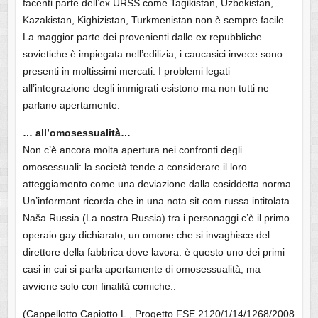
facenti parte dell’ex URSS come Tagikistan, Uzbekistan,
Kazakistan, Kighizistan, Turkmenistan non è sempre facile.
La maggior parte dei provenienti dalle ex repubbliche
sovietiche è impiegata nell’edilizia, i caucasici invece sono
presenti in moltissimi mercati. I problemi legati
all’integrazione degli immigrati esistono ma non tutti ne
parlano apertamente.
… all’omosessualità…
Non c’è ancora molta apertura nei confronti degli
omosessuali: la società tende a considerare il loro
atteggiamento come una deviazione dalla cosiddetta norma.
Un’informant ricorda che in una nota sit com russa intitolata
Naša Russia (La nostra Russia) tra i personaggi c’è il primo
operaio gay dichiarato, un omone che si invaghisce del
direttore della fabbrica dove lavora: è questo uno dei primi
casi in cui si parla apertamente di omosessualità, ma
avviene solo con finalità comiche..
(Cappellotto Capiotto L., Progetto FSE 2120/1/14/1268/2008