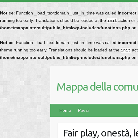
Notice
: Function _load_textdomain_just_in_time was called
incorrect
running too early. Translations should be loaded at the
action or 
init
/home/mappaintercult/public_html/wp-includes/functions.php
on 
Notice
: Function _load_textdomain_just_in_time was called
incorrect
theme running too early. Translations should be loaded at the
act
init
/home/mappaintercult/public_html/wp-includes/functions.php
on 
Mappa della comun
Home
Paesi
Fair play, onestà, l