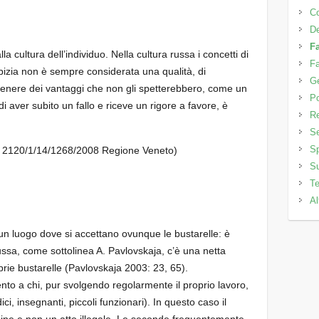
C
D
Fa
a cultura dell’individuo. Nella cultura russa i concetti di
Fa
rbizia non è sempre considerata una qualità, di
Ge
ttenere dei vantaggi che non gli spetterebbero, come un
Po
di aver subito un fallo e riceve un rigore a favore, è
Re
Se
Sp
SE 2120/1/14/1268/2008 Regione Veneto)
Su
T
Al
a un luogo dove si accettano ovunque le bustarelle: è
ussa, come sottolinea A. Pavlovskaja, c’è una netta
roprie bustarelle (Pavlovskaja 2003: 23, 65).
nto a chi, pur svolgendo regolarmente il proprio lavoro,
 insegnanti, piccoli funzionari). In questo caso il
ine e non un atto illegale. Le seconde frequentemente