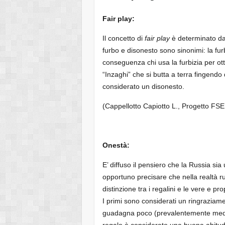
Fair play:
Il concetto di
fair play
è determinato dall
furbo e disonesto sono sinonimi: la fu
conseguenza chi usa la furbizia per o
“Inzaghi” che si butta a terra fingendo 
considerato un disonesto.
(Cappellotto Capiotto L., Progetto F
Onestà:
E’ diffuso il pensiero che la Russia si
opportuno precisare che nella realtà r
distinzione tra i regalini e le vere e p
I primi sono considerati un ringraziame
guadagna poco (prevalentemente medici,
regalo è considerato una buona abitud