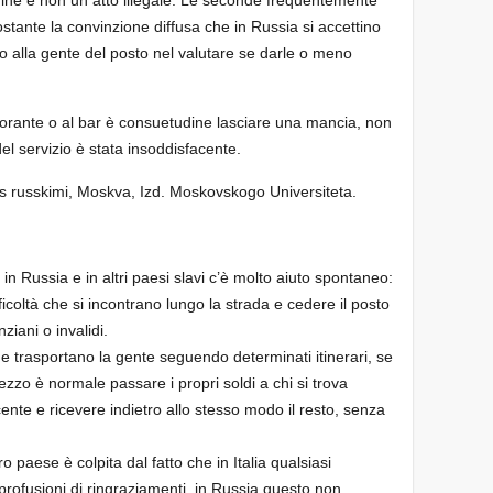
stante la convinzione diffusa che in Russia si accettino
 alla gente del posto nel valutare se darle o meno
istorante o al bar è consuetudine lasciare una mancia, non
 del servizio è stata insoddisfacente.
 s russkimi, Moskva, Izd. Moskovskogo Universiteta.
, in Russia e in altri paesi slavi c’è molto aiuto spontaneo:
ficoltà che si incontrano lungo la strada e cedere il posto
ziani o invalidi.
he trasportano la gente seguendo determinati itinerari, se
ezzo è normale passare i propri soldi a chi si trova
ente e ricevere indietro allo stesso modo il resto, senza
 paese è colpita dal fatto che in Italia qualsiasi
profusioni di ringraziamenti, in Russia questo non