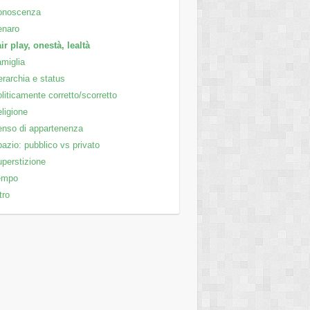
onoscenza
enaro
ir play, onestà, lealtà
miglia
rarchia e status
liticamente corretto/scorretto
ligione
nso di appartenenza
azio: pubblico vs privato
perstizione
empo
tro