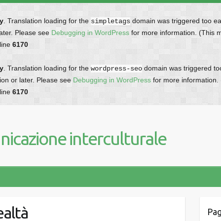
ly
. Translation loading for the
domain was triggered too earl
simpletags
later. Please see
Debugging in WordPress
for more information. (This 
line
6170
ly
. Translation loading for the
domain was triggered too 
wordpress-seo
ion or later. Please see
Debugging in WordPress
for more information.
line
6170
icazione interculturale
ealtà
Pag