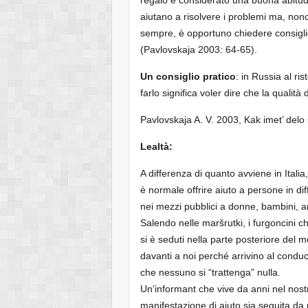
aiutano a risolvere i problemi ma, nono
sempre, è opportuno chiedere consiglio
(Pavlovskaja 2003: 64-65).
Un consiglio pratico
: in Russia al r
farlo significa voler dire che la qualità
Pavlovskaja A. V. 2003, Kak imet’ delo
Lealtà:
A differenza di quanto avviene in Italia
è normale offrire aiuto a persone in dif
nei mezzi pubblici a donne, bambini, an
Salendo nelle maršrutki, i furgoncini c
si è seduti nella parte posteriore del m
davanti a noi perché arrivino al conduc
che nessuno si “trattenga” nulla.
Un’informant che vive da anni nel nostro
manifestazione di aiuto sia seguita da 