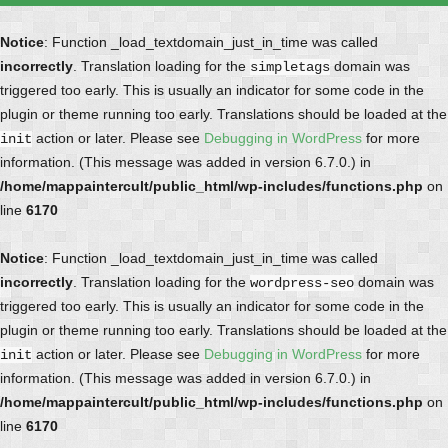
Notice
: Function _load_textdomain_just_in_time was called
incorrectly
. Translation loading for the
domain was
simpletags
triggered too early. This is usually an indicator for some code in the
plugin or theme running too early. Translations should be loaded at the
action or later. Please see
Debugging in WordPress
for more
init
information. (This message was added in version 6.7.0.) in
/home/mappaintercult/public_html/wp-includes/functions.php
on
line
6170
Notice
: Function _load_textdomain_just_in_time was called
incorrectly
. Translation loading for the
domain was
wordpress-seo
triggered too early. This is usually an indicator for some code in the
plugin or theme running too early. Translations should be loaded at the
action or later. Please see
Debugging in WordPress
for more
init
information. (This message was added in version 6.7.0.) in
/home/mappaintercult/public_html/wp-includes/functions.php
on
line
6170