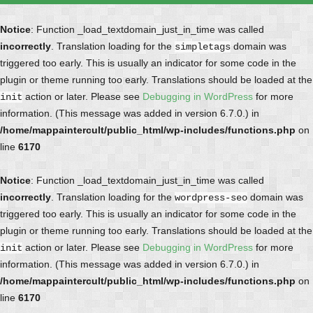
Notice
: Function _load_textdomain_just_in_time was called
incorrectly
. Translation loading for the
domain was
simpletags
triggered too early. This is usually an indicator for some code in the
plugin or theme running too early. Translations should be loaded at the
action or later. Please see
Debugging in WordPress
for more
init
information. (This message was added in version 6.7.0.) in
/home/mappaintercult/public_html/wp-includes/functions.php
on
line
6170
Notice
: Function _load_textdomain_just_in_time was called
incorrectly
. Translation loading for the
domain was
wordpress-seo
triggered too early. This is usually an indicator for some code in the
plugin or theme running too early. Translations should be loaded at the
action or later. Please see
Debugging in WordPress
for more
init
information. (This message was added in version 6.7.0.) in
/home/mappaintercult/public_html/wp-includes/functions.php
on
line
6170