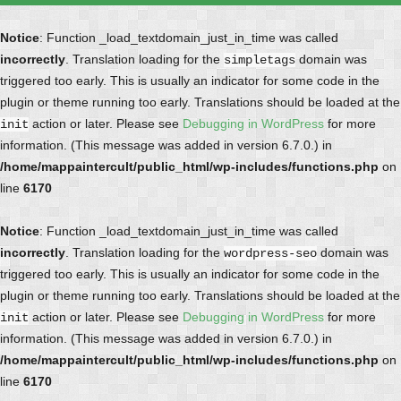
Notice
: Function _load_textdomain_just_in_time was called
incorrectly
. Translation loading for the
domain was
simpletags
triggered too early. This is usually an indicator for some code in the
plugin or theme running too early. Translations should be loaded at the
action or later. Please see
Debugging in WordPress
for more
init
information. (This message was added in version 6.7.0.) in
/home/mappaintercult/public_html/wp-includes/functions.php
on
line
6170
Notice
: Function _load_textdomain_just_in_time was called
incorrectly
. Translation loading for the
domain was
wordpress-seo
triggered too early. This is usually an indicator for some code in the
plugin or theme running too early. Translations should be loaded at the
action or later. Please see
Debugging in WordPress
for more
init
information. (This message was added in version 6.7.0.) in
/home/mappaintercult/public_html/wp-includes/functions.php
on
line
6170