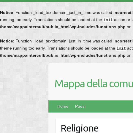
Notice
: Function _load_textdomain_just_in_time was called
incorrect
running too early. Translations should be loaded at the
action or 
init
/home/mappaintercult/public_html/wp-includes/functions.php
on 
Notice
: Function _load_textdomain_just_in_time was called
incorrect
theme running too early. Translations should be loaded at the
act
init
/home/mappaintercult/public_html/wp-includes/functions.php
on 
Mappa della comun
Home
Paesi
Religione