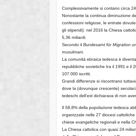
Complessivamente si contano circa 24 mil
Nonostante la continua diminuzione de
confessioni religiose, le entrate dovute
gli stipendi): nel 2016 la Chiesa cattol
5,36 miliardi.
Secondo il
Bundesamt für Migration un
musulmani.
La comunità ebraica tedesca è diventat
repubbliche sovietiche tra il 1991 e il
107.000 iscritti.
Grandi differenze si riscontrano tuttavi
dove la (dovunque crescente) secolariz
tedeschi dell’est dichiarava di non ave
Il 58,8% della popolazione tedesca abb
organizzate nelle 27 diocesi cattolich
chiese evangeliche regionali e nella 
La Chiesa cattolica con quasi 24 milioni