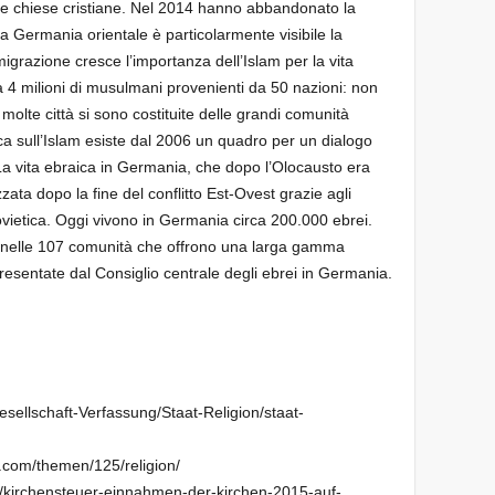
lle chiese cristiane. Nel 2014 hanno abbandonato la
a Germania orientale è particolarmente visibile la
igrazione cresce l’importanza dell’Islam per la vita
ca 4 milioni di musulmani provenienti da 50 nazioni: non
molte città si sono costituite delle grandi comunità
 sull’Islam esiste dal 2006 un quadro per un dialogo
 La vita ebraica in Germania, che dopo l’Olocausto era
zzata dopo la fine del conflitto Est-Ovest grazie agli
ovietica. Oggi vivono in Germania circa 200.000 ebrei.
i nelle 107 comunità che offrono una larga gamma
esentate dal Consiglio centrale degli ebrei in Germania.
ellschaft-Verfassung/Staat-Religion/staat-
sta.com/themen/125/religion/
l/kirchensteuer-einnahmen-der-kirchen-2015-auf-