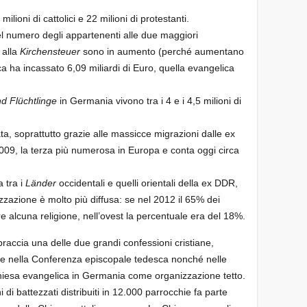
ioni di cattolici e 22 milioni di protestanti.
l numero degli appartenenti alle due maggiori
 alla
Kirchensteuer
sono in aumento (perché aumentano
ica ha incassato 6,09 miliardi di Euro, quella evangelica
d Flüchtlinge
in Germania vivono tra i 4 e i 4,5 milioni di
a, soprattutto grazie alle massicce migrazioni dalle ex
 2009, la terza più numerosa in Europa e conta oggi circa
a tra i
Länder
occidentali e quelli orientali della ex DDR,
zazione è molto più diffusa: se nel 2012 il 65% dei
re alcuna religione, nell’ovest la percentuale era del 18%.
raccia una delle due grandi confessioni cristiane,
e e nella Conferenza episcopale tedesca nonché nelle
Chiesa evangelica in Germania come organizzazione tetto.
 di battezzati distribuiti in 12.000 parrocchie fa parte