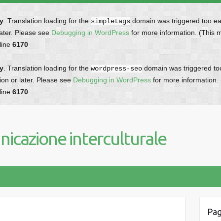
ly
. Translation loading for the
domain was triggered too earl
simpletags
later. Please see
Debugging in WordPress
for more information. (This 
line
6170
ly
. Translation loading for the
domain was triggered too 
wordpress-seo
ion or later. Please see
Debugging in WordPress
for more information.
line
6170
icazione interculturale
Pag