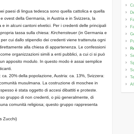
C
ei paesi di lingua tedesca sono quella cattolica e quella
D
 e ovest della Germania, in Austria e in Svizzera, la
Fa
in alcuni cantoni elvetici. Per i credenti delle principali
Fa
 propria tassa sulla chiesa:
Kirchensteuer
(in Germania e
Ge
, per cui dallo stipendio dei credenti viene trattenuta ogni
Po
irettamente alla chiesa di appartenenza. Le confessioni
Re
come organizzazioni simili a enti pubblici, a cui ci si può
Se
ndo un apposito modulo. In questo modo è assai semplice
Sp
ticanti.
Su
: ca. 20% della popolazione, Austria: ca. 13%, Svizzera:
Te
 comunità musulmana. La costruzione di moschee in
Al
 spesso è stata oggetto di accesi dibattiti e proteste.
o gruppo di non credenti, o più generalmente, di
una comunità religiosa; questo gruppo rappresenta
s Zucchi)