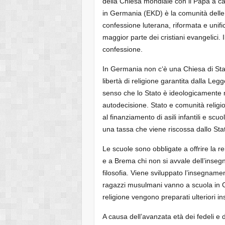
della Chiesa mondiale con il Papa a c
in Germania (EKD) è la comunità delle
confessione luterana, riformata e unifi
maggior parte dei cristiani evangelici
confessione.
In Germania non c‘è una Chiesa di Stato
libertà di religione garantita dalla Le
senso che lo Stato è ideologicamente ne
autodecisione. Stato e comunità religi
al finanziamento di asili infantili e s
una tassa che viene riscossa dallo Stat
Le scuole sono obbligate a offrire la 
e a Brema chi non si avvale dell’insegn
filosofia. Viene sviluppato l’insegnam
ragazzi musulmani vanno a scuola in G
religione vengono preparati ulteriori in
A causa dell’avanzata età dei fedeli e 