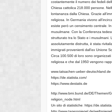
costantemente il numero dei fedeli de
Chiesa cattolica 218.000 persone. Nell
lontananza dalla Chiesa. Grazie all’imm
religiosa. In Germania vivono all’incir
esiste però un censimento centrale. In 
musulmane. Con la Conferenza tedesca
strutturato tra lo Stato e i musulmani.
assolutamente distrutta, è stata rivitali
immigrati provenienti dall’ex Unione S
Circa 100.500 di loro sono organizzat
religiosa e che dal 1950 vengono rappr
www.tatsachen-ueber-deutschland.de
https://de.statista.com/
https://www.destatis.de
http://www.bmi.bund.de/DE/Themen/Ges
religion_node.html
Un sito di statistiche: https://de.stati
http://www.tagesspiegel.de/weltspiege