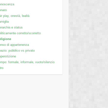
onoscenza
enaro
ir play, onestà, lealtà
miglia
rarchia e status
liticamente corretto/scorretto
ligione
nso di appartenenza
azio: pubblico vs privato
perstizione
mpo: formale, informale, vuoto/silenzio
tro