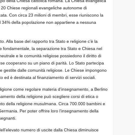
apo della Chiesa cattolica romana. La Chiesa evangelica
 20 Chiese regionali evangeliche autonome di
cata. Con circa 23 milioni di membri, esse riuniscono la
. Il 34% della popolazione non appartiene a nessuna
. Alla base del rapporto tra Stato e religione c’è la
gge fondamentale, la separazione tra Stato e Chiesa nel
utrale e le comunità religiose possiedono il diritto di
ose cooperano su un piano di parità. Lo Stato partecipa
cuole gestite dalle comunità religiose. Le Chiese impongono
o ed è destinata al finanziamento di servizi sociali.
religione come regolare materia d’insegnamento, a Berlino
amento della religione può scegliere corsi di etica o
ento della religione musulmana. Circa 700.000 bambini e
ermania. Per poter offrire loro l’insegnamento della
segnanti.
dell’elevato numero di uscite dalla Chiesa diminuisce