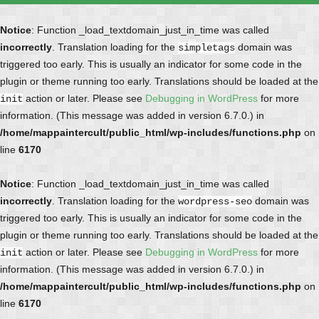
Notice
: Function _load_textdomain_just_in_time was called
incorrectly
. Translation loading for the
domain was
simpletags
triggered too early. This is usually an indicator for some code in the
plugin or theme running too early. Translations should be loaded at the
action or later. Please see
Debugging in WordPress
for more
init
information. (This message was added in version 6.7.0.) in
/home/mappaintercult/public_html/wp-includes/functions.php
on
line
6170
Notice
: Function _load_textdomain_just_in_time was called
incorrectly
. Translation loading for the
domain was
wordpress-seo
triggered too early. This is usually an indicator for some code in the
plugin or theme running too early. Translations should be loaded at the
action or later. Please see
Debugging in WordPress
for more
init
information. (This message was added in version 6.7.0.) in
/home/mappaintercult/public_html/wp-includes/functions.php
on
line
6170