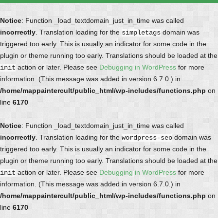
Notice
: Function _load_textdomain_just_in_time was called
incorrectly
. Translation loading for the
domain was
simpletags
triggered too early. This is usually an indicator for some code in the
plugin or theme running too early. Translations should be loaded at the
action or later. Please see
Debugging in WordPress
for more
init
information. (This message was added in version 6.7.0.) in
/home/mappaintercult/public_html/wp-includes/functions.php
on
line
6170
Notice
: Function _load_textdomain_just_in_time was called
incorrectly
. Translation loading for the
domain was
wordpress-seo
triggered too early. This is usually an indicator for some code in the
plugin or theme running too early. Translations should be loaded at the
action or later. Please see
Debugging in WordPress
for more
init
information. (This message was added in version 6.7.0.) in
/home/mappaintercult/public_html/wp-includes/functions.php
on
line
6170