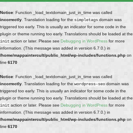
Notice
: Function _load_textdomain_just_in_time was called
incorrectly
. Translation loading for the
domain was
simpletags
triggered too early. This is usually an indicator for some code in the
plugin or theme running too early. Translations should be loaded at the
action or later. Please see
Debugging in WordPress
for more
init
information. (This message was added in version 6.7.0.) in
/home/mappaintercult/public_html/wp-includes/functions.php
on
line
6170
Notice
: Function _load_textdomain_just_in_time was called
incorrectly
. Translation loading for the
domain was
wordpress-seo
triggered too early. This is usually an indicator for some code in the
plugin or theme running too early. Translations should be loaded at the
action or later. Please see
Debugging in WordPress
for more
init
information. (This message was added in version 6.7.0.) in
/home/mappaintercult/public_html/wp-includes/functions.php
on
line
6170