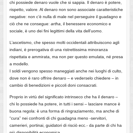
chi possiede denaro vuole che si sappia. Il denaro è potere,
rispetto, valore. Al denaro non sono associate caratteristiche
negative: non c’è nulla di male nel perseguire il guadagno e
ciò che ne consegue:
artha
, il benessere economico e
sociale, è uno dei fini legittimi della vita dell’uomo.
L’ascetismo, che spesso molti occidentali attribuiscono agli
indiani, è prerogativa di una ristrettissima minoranza
rispettata e ammirata, ma non per questo emulata, né presa
a modello.
I soldi vengono spesso maneggiati anche nei luoghi di culto,
dove non è raro offrire denaro – e vederselo chiedere – in
cambio di benedizioni e piccoli doni consacrati.
Proprio in virtù del significato intrinseco che ha il denaro –
chi lo possiede ha potere, in tutti i sensi – lasciare mance è
buona regola: è una forma di ringraziamento, ma anche di
“cura” nei confronti di chi guadagna meno -servitori,
camerieri, portinai, guidatori di risciò ecc.- da parte di chi ha
più disponibilità economica.