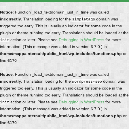
Notice
: Function _load_textdomain_just_in_time was called
incorrectly
. Translation loading for the
domain was
simpletags
triggered too early. This is usually an indicator for some code in the
plugin or theme running too early. Translations should be loaded at the
action or later. Please see
Debugging in WordPress
for more
init
information. (This message was added in version 6.7.0.) in
/home/mappaintercult/public_html/wp-includes/functions.php
on
line
6170
Notice
: Function _load_textdomain_just_in_time was called
incorrectly
. Translation loading for the
domain was
wordpress-seo
triggered too early. This is usually an indicator for some code in the
plugin or theme running too early. Translations should be loaded at the
action or later. Please see
Debugging in WordPress
for more
init
information. (This message was added in version 6.7.0.) in
/home/mappaintercult/public_html/wp-includes/functions.php
on
line
6170