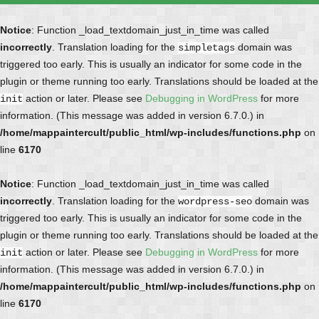
Notice
: Function _load_textdomain_just_in_time was called
incorrectly
. Translation loading for the
domain was
simpletags
triggered too early. This is usually an indicator for some code in the
plugin or theme running too early. Translations should be loaded at the
action or later. Please see
Debugging in WordPress
for more
init
information. (This message was added in version 6.7.0.) in
/home/mappaintercult/public_html/wp-includes/functions.php
on
line
6170
Notice
: Function _load_textdomain_just_in_time was called
incorrectly
. Translation loading for the
domain was
wordpress-seo
triggered too early. This is usually an indicator for some code in the
plugin or theme running too early. Translations should be loaded at the
action or later. Please see
Debugging in WordPress
for more
init
information. (This message was added in version 6.7.0.) in
/home/mappaintercult/public_html/wp-includes/functions.php
on
line
6170