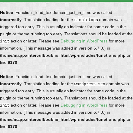
Notice
: Function _load_textdomain_just_in_time was called
incorrectly
. Translation loading for the
domain was
simpletags
triggered too early. This is usually an indicator for some code in the
plugin or theme running too early. Translations should be loaded at the
action or later. Please see
Debugging in WordPress
for more
init
information. (This message was added in version 6.7.0.) in
/home/mappaintercult/public_html/wp-includes/functions.php
on
line
6170
Notice
: Function _load_textdomain_just_in_time was called
incorrectly
. Translation loading for the
domain was
wordpress-seo
triggered too early. This is usually an indicator for some code in the
plugin or theme running too early. Translations should be loaded at the
action or later. Please see
Debugging in WordPress
for more
init
information. (This message was added in version 6.7.0.) in
/home/mappaintercult/public_html/wp-includes/functions.php
on
line
6170