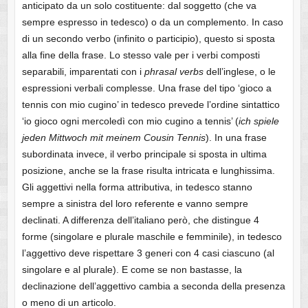
anticipato da un solo costituente: dal soggetto (che va
sempre espresso in tedesco) o da un complemento. In caso
di un secondo verbo (infinito o participio), questo si sposta
alla fine della frase. Lo stesso vale per i verbi composti
separabili, imparentati con i
phrasal verbs
dell’inglese, o le
espressioni verbali complesse. Una frase del tipo ‘gioco a
tennis con mio cugino’ in tedesco prevede l’ordine sintattico
‘io gioco ogni mercoledì con mio cugino a tennis’ (
ich spiele
jeden Mittwoch mit meinem Cousin Tennis
). In una frase
subordinata invece, il verbo principale si sposta in ultima
posizione, anche se la frase risulta intricata e lunghissima.
Gli aggettivi nella forma attributiva, in tedesco stanno
sempre a sinistra del loro referente e vanno sempre
declinati. A differenza dell’italiano però, che distingue 4
forme (singolare e plurale maschile e femminile), in tedesco
l’aggettivo deve rispettare 3 generi con 4 casi ciascuno (al
singolare e al plurale). E come se non bastasse, la
declinazione dell’aggettivo cambia a seconda della presenza
o meno di un articolo.