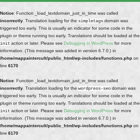
Notice
: Function _load_textdomain_just_in_time was called
incorrectly
. Translation loading for the
domain was
simpletags
triggered too early. This is usually an indicator for some code in the
plugin or theme running too early. Translations should be loaded at the
action or later. Please see
Debugging in WordPress
for more
init
information. (This message was added in version 6.7.0.) in
/home/mappaintercult/public_html/wp-includes/functions.php
on
line
6170
Notice
: Function _load_textdomain_just_in_time was called
incorrectly
. Translation loading for the
domain was
wordpress-seo
triggered too early. This is usually an indicator for some code in the
plugin or theme running too early. Translations should be loaded at the
action or later. Please see
Debugging in WordPress
for more
init
information. (This message was added in version 6.7.0.) in
/home/mappaintercult/public_html/wp-includes/functions.php
on
line
6170