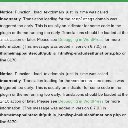
Notice
: Function _load_textdomain_just_in_time was called
incorrectly
. Translation loading for the
domain was
simpletags
triggered too early. This is usually an indicator for some code in the
plugin or theme running too early. Translations should be loaded at the
action or later. Please see
Debugging in WordPress
for more
init
information. (This message was added in version 6.7.0.) in
/home/mappaintercult/public_html/wp-includes/functions.php
on
line
6170
Notice
: Function _load_textdomain_just_in_time was called
incorrectly
. Translation loading for the
domain was
wordpress-seo
triggered too early. This is usually an indicator for some code in the
plugin or theme running too early. Translations should be loaded at the
action or later. Please see
Debugging in WordPress
for more
init
information. (This message was added in version 6.7.0.) in
/home/mappaintercult/public_html/wp-includes/functions.php
on
line
6170