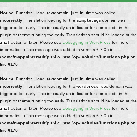
Notice
: Function _load_textdomain_just_in_time was called
incorrectly
. Translation loading for the
domain was
simpletags
triggered too early. This is usually an indicator for some code in the
plugin or theme running too early. Translations should be loaded at the
action or later. Please see
Debugging in WordPress
for more
init
information. (This message was added in version 6.7.0.) in
/home/mappaintercult/public_html/wp-includes/functions.php
on
line
6170
Notice
: Function _load_textdomain_just_in_time was called
incorrectly
. Translation loading for the
domain was
wordpress-seo
triggered too early. This is usually an indicator for some code in the
plugin or theme running too early. Translations should be loaded at the
action or later. Please see
Debugging in WordPress
for more
init
information. (This message was added in version 6.7.0.) in
/home/mappaintercult/public_html/wp-includes/functions.php
on
line
6170