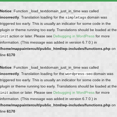
Notice
: Function _load_textdomain_just_in_time was called
incorrectly
. Translation loading for the
domain was
simpletags
triggered too early. This is usually an indicator for some code in the
plugin or theme running too early. Translations should be loaded at the
action or later. Please see
Debugging in WordPress
for more
init
information. (This message was added in version 6.7.0.) in
/home/mappaintercult/public_html/wp-includes/functions.php
on
line
6170
Notice
: Function _load_textdomain_just_in_time was called
incorrectly
. Translation loading for the
domain was
wordpress-seo
triggered too early. This is usually an indicator for some code in the
plugin or theme running too early. Translations should be loaded at the
action or later. Please see
Debugging in WordPress
for more
init
information. (This message was added in version 6.7.0.) in
/home/mappaintercult/public_html/wp-includes/functions.php
on
line
6170