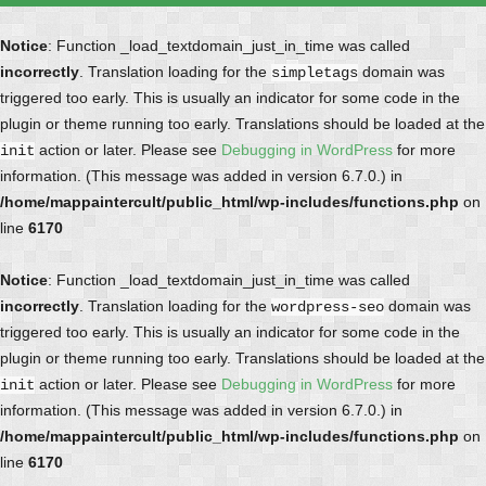
Notice
: Function _load_textdomain_just_in_time was called
incorrectly
. Translation loading for the
domain was
simpletags
triggered too early. This is usually an indicator for some code in the
plugin or theme running too early. Translations should be loaded at the
action or later. Please see
Debugging in WordPress
for more
init
information. (This message was added in version 6.7.0.) in
/home/mappaintercult/public_html/wp-includes/functions.php
on
line
6170
Notice
: Function _load_textdomain_just_in_time was called
incorrectly
. Translation loading for the
domain was
wordpress-seo
triggered too early. This is usually an indicator for some code in the
plugin or theme running too early. Translations should be loaded at the
action or later. Please see
Debugging in WordPress
for more
init
information. (This message was added in version 6.7.0.) in
/home/mappaintercult/public_html/wp-includes/functions.php
on
line
6170