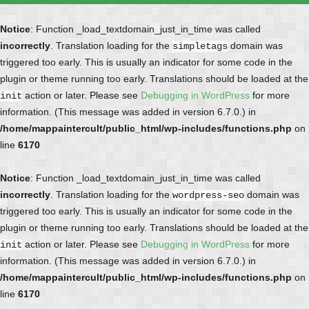
Notice
: Function _load_textdomain_just_in_time was called
incorrectly
. Translation loading for the
domain was
simpletags
triggered too early. This is usually an indicator for some code in the
plugin or theme running too early. Translations should be loaded at the
action or later. Please see
Debugging in WordPress
for more
init
information. (This message was added in version 6.7.0.) in
/home/mappaintercult/public_html/wp-includes/functions.php
on
line
6170
Notice
: Function _load_textdomain_just_in_time was called
incorrectly
. Translation loading for the
domain was
wordpress-seo
triggered too early. This is usually an indicator for some code in the
plugin or theme running too early. Translations should be loaded at the
action or later. Please see
Debugging in WordPress
for more
init
information. (This message was added in version 6.7.0.) in
/home/mappaintercult/public_html/wp-includes/functions.php
on
line
6170