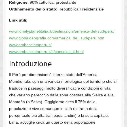
Religione
: 90% cattolica, protestante
Ordinamento dello stato
: Repubblica Presidenziale
Link utili
:
www.lonelyplanetitalia.it/destinazioni/america-del-sud/peru/
www.globalgeografia.com/america_del_sud/peru.htm
www.ambasciataperu.it/
www.ambasciataperu.it/it/consolati_it.html
Introduzione
Il Perù per dimensioni è il terzo stato dell’America
Meridionale, con una varietà morfologica del territorio che si
traduce in paesaggi molto diversificati e condizioni di vita
che variano parecchio dalla zona costiera alla Sierra e alla
Montaña (o Selva). Oggigiorno circa il 75% della
popolazione vive comunque in città (si tratta della
percentuale più alta tra i paesi andini) e la sola capitale,
Lima, accoglie circa un quarto della popolazione