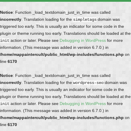
Notice
: Function _load_textdomain_just_in_time was called
incorrectly
. Translation loading for the
domain was
simpletags
triggered too early. This is usually an indicator for some code in the
plugin or theme running too early. Translations should be loaded at the
action or later. Please see
Debugging in WordPress
for more
init
information. (This message was added in version 6.7.0.) in
/home/mappaintercult/public_html/wp-includes/functions.php
on
line
6170
Notice
: Function _load_textdomain_just_in_time was called
incorrectly
. Translation loading for the
domain was
wordpress-seo
triggered too early. This is usually an indicator for some code in the
plugin or theme running too early. Translations should be loaded at the
action or later. Please see
Debugging in WordPress
for more
init
information. (This message was added in version 6.7.0.) in
/home/mappaintercult/public_html/wp-includes/functions.php
on
line
6170