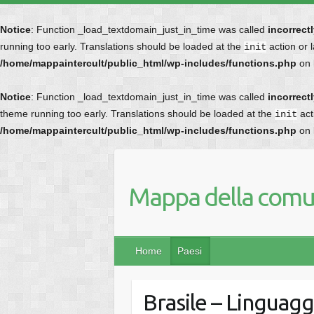
Notice
: Function _load_textdomain_just_in_time was called
incorrect
running too early. Translations should be loaded at the
action or 
init
/home/mappaintercult/public_html/wp-includes/functions.php
on 
Notice
: Function _load_textdomain_just_in_time was called
incorrect
theme running too early. Translations should be loaded at the
act
init
/home/mappaintercult/public_html/wp-includes/functions.php
on 
Mappa della comun
Home
Paesi
Brasile – Linguagg