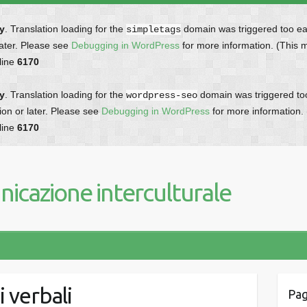
ly
. Translation loading for the
domain was triggered too earl
simpletags
later. Please see
Debugging in WordPress
for more information. (This 
line
6170
ly
. Translation loading for the
domain was triggered too 
wordpress-seo
ion or later. Please see
Debugging in WordPress
for more information.
line
6170
icazione interculturale
i verbali
Pag