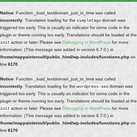
Notice
: Function _load_textdomain_just_in_time was called
incorrectly
. Translation loading for the
domain was
simpletags
triggered too early. This is usually an indicator for some code in the
plugin or theme running too early. Translations should be loaded at the
action or later. Please see
Debugging in WordPress
for more
init
information. (This message was added in version 6.7.0.) in
/home/mappaintercult/public_html/wp-includes/functions.php
on
line
6170
Notice
: Function _load_textdomain_just_in_time was called
incorrectly
. Translation loading for the
domain was
wordpress-seo
triggered too early. This is usually an indicator for some code in the
plugin or theme running too early. Translations should be loaded at the
action or later. Please see
Debugging in WordPress
for more
init
information. (This message was added in version 6.7.0.) in
/home/mappaintercult/public_html/wp-includes/functions.php
on
line
6170