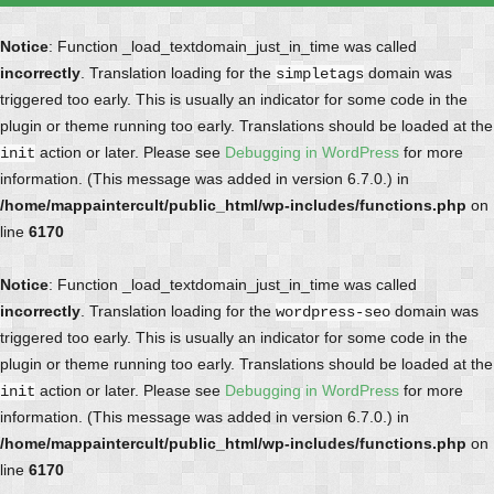
Notice
: Function _load_textdomain_just_in_time was called
incorrectly
. Translation loading for the
domain was
simpletags
triggered too early. This is usually an indicator for some code in the
plugin or theme running too early. Translations should be loaded at the
action or later. Please see
Debugging in WordPress
for more
init
information. (This message was added in version 6.7.0.) in
/home/mappaintercult/public_html/wp-includes/functions.php
on
line
6170
Notice
: Function _load_textdomain_just_in_time was called
incorrectly
. Translation loading for the
domain was
wordpress-seo
triggered too early. This is usually an indicator for some code in the
plugin or theme running too early. Translations should be loaded at the
action or later. Please see
Debugging in WordPress
for more
init
information. (This message was added in version 6.7.0.) in
/home/mappaintercult/public_html/wp-includes/functions.php
on
line
6170