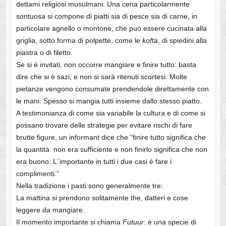
dettami religiosi musulmani. Una cena particolarmente
sontuosa si compone di piatti sia di pesce sia di carne, in
particolare agnello o montone, che può essere cucinata alla
griglia, sotto forma di polpette, come le
kofta
, di spiedini alla
piastra o di filetto.
Se si è invitati, non occorre mangiare e finire tutto: basta
dire che si è sazi, e non si sarà ritenuti scortesi. Molte
pietanze vengono consumate prendendole direttamente con
le mani. Spesso si mangia tutti insieme dallo stesso piatto.
A testimonianza di come sia variabile la cultura e di come si
possano trovare delle strategie per evitare rischi di fare
brutte figure, un informant dice che “finire tutto significa che
la quantità non era sufficiente e non finirlo significa che non
era buono. L´importante in tutti i due casi è fare i
complimenti.”
Nella tradizione i pasti sono generalmente tre:
La mattina si prendono solitamente the, datteri e cose
leggere da mangiare.
Il momento importante si chiama
Futuur
: è una specie di