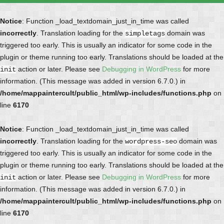
Notice
: Function _load_textdomain_just_in_time was called
incorrectly
. Translation loading for the
domain was
simpletags
triggered too early. This is usually an indicator for some code in the
plugin or theme running too early. Translations should be loaded at the
action or later. Please see
Debugging in WordPress
for more
init
information. (This message was added in version 6.7.0.) in
/home/mappaintercult/public_html/wp-includes/functions.php
on
line
6170
Notice
: Function _load_textdomain_just_in_time was called
incorrectly
. Translation loading for the
domain was
wordpress-seo
triggered too early. This is usually an indicator for some code in the
plugin or theme running too early. Translations should be loaded at the
action or later. Please see
Debugging in WordPress
for more
init
information. (This message was added in version 6.7.0.) in
/home/mappaintercult/public_html/wp-includes/functions.php
on
line
6170