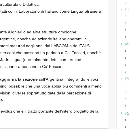
rculturale e Didattica;
In
tatti con il Laboratorio di Italiano come Lingua Straniera
ante Alighieri o ad altre strutture omologhe;
gentine, nonché ad aziende italiane operanti in
M
ontatti maturati negli anni dal LABCOM o da ITALS;
damericani che passano un periodo a Ca’ Foscari, nonché
i Madrelingua (normalmente detti, con termine
’) di ispano-americano a Ca’ Foscari;
P
aggiorna la sezione
sull’Argentina, integrando le voci
uindi possibile che una voce abbia più commenti almeno
visioni diverse soprattutto date dalla percezione di
ia..
voluzione è il tratto portante dell’intero progetto della
R