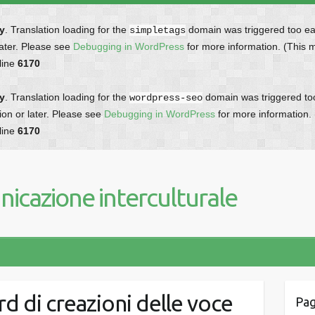
ly
. Translation loading for the
domain was triggered too earl
simpletags
later. Please see
Debugging in WordPress
for more information. (This 
line
6170
ly
. Translation loading for the
domain was triggered too 
wordpress-seo
ion or later. Please see
Debugging in WordPress
for more information.
line
6170
icazione interculturale
d di creazioni delle voce
Pag