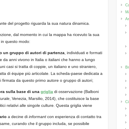
Co
M
Ar
nte del progetto riguarda la sua natura dinamica.
ezione, dal momento in cui la mappa ha ricevuto la sua
a in questo modo:
 un gruppo di autori di partenza
, individuati e formati
da anni vivono in Italia o italiani che hanno a lungo
ni casi si tratta di coppie, un italiano e uno straniero,
Br
tratta di équipe più articolate. La scheda-paese dedicata a
i firmata da questo primo autore o gruppo di autori;
vora sulla base di una
griglia
di osservazione (Balboni
turale
, Venezia, Marsilio, 2014), che costituisce la base
Ci
tici relativi alle singole culture. Questa griglia viene
ario
a decine di
informant
con esperienza di contatto tra
 esame, curando che il gruppo includa, se possibile