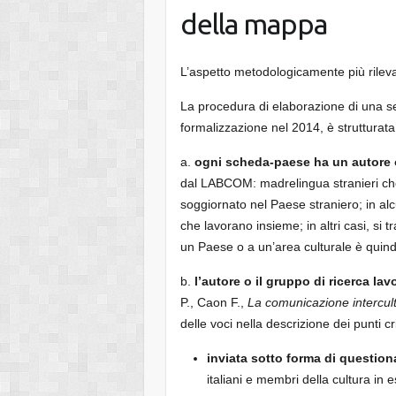
della mappa
L’aspetto metodologicamente più rileva
La procedura di elaborazione di una s
formalizzazione nel 2014, è strutturat
a.
ogni scheda-paese ha un autore o
dal LABCOM: madrelingua stranieri che 
soggiornato nel Paese straniero; in alcu
che lavorano insieme; in altri casi, si 
un Paese o a un’area culturale è quind
b.
l’autore o il gruppo di ricerca la
P., Caon F.,
La comunicazione intercul
delle voci nella descrizione dei punti cri
inviata sotto forma di question
italiani e membri della cultura in