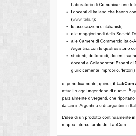
Laboratorio di Comunicazione Inte
i docenti di italiano che hanno con
(
www.itals.it
);
le associazioni di italianisti;
alle maggiori sedi della Società D
alle Camere di Commercio Italo-Ar
Argentina con le quali esistono c
studenti, dottorandi, docenti su
docenti e Collaboratori Esperti d
giuridicamente improprio, ‘lettori
e. periodicamente, quindi,
il LabCom 
attuali o aggiungendone di nuove. È q
parzialmente divergenti, che riportano 
italiani in Argentina e di argentini in Ital
L’idea di un prodotto continuamente in e
mappa interculturale del LabCom.