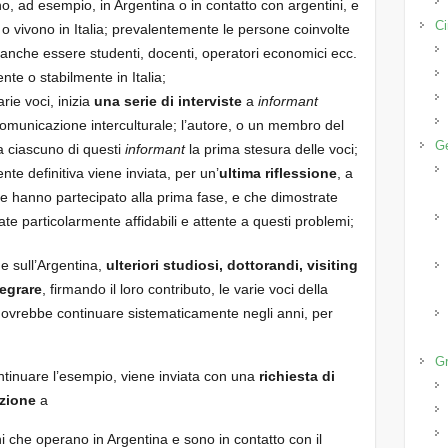
no, ad esempio, in Argentina o in contatto con argentini, e
Ci
i o vivono in Italia; prevalentemente le persone coinvolte
anche essere studenti, docenti, operatori economici ecc.
e o stabilmente in Italia;
rie voci, inizia
una serie di interviste
a
informant
 comunicazione interculturale; l’autore, o un membro del
Ge
a ciascuno di questi
informant
la prima stesura delle voci;
te definitiva viene inviata, per un’
ultima riflessione
, a
e hanno partecipato alla prima fase, e che dimostrate
ate particolarmente affidabili e attente a questi problemi;
ne sull’Argentina,
ulteriori studiosi, dottorandi, visiting
tegrare
, firmando il loro contributo, le varie voci della
 dovrebbe continuare sistematicamente negli anni, per
Gr
ontinuare l’esempio, viene inviata con una
richiesta di
azione
a
ofoni che operano in Argentina e sono in contatto con il