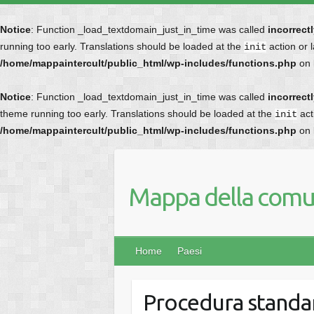
Notice
: Function _load_textdomain_just_in_time was called
incorrect
running too early. Translations should be loaded at the
action or 
init
/home/mappaintercult/public_html/wp-includes/functions.php
on 
Notice
: Function _load_textdomain_just_in_time was called
incorrect
theme running too early. Translations should be loaded at the
act
init
/home/mappaintercult/public_html/wp-includes/functions.php
on 
Mappa della comun
Home
Paesi
Procedura standar