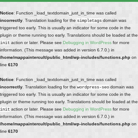
Notice
: Function _load_textdomain_just_in_time was called
incorrectly
. Translation loading for the
domain was
simpletags
triggered too early. This is usually an indicator for some code in the
plugin or theme running too early. Translations should be loaded at the
action or later. Please see
Debugging in WordPress
for more
init
information. (This message was added in version 6.7.0.) in
/home/mappaintercult/public_html/wp-includes/functions.php
on
line
6170
Notice
: Function _load_textdomain_just_in_time was called
incorrectly
. Translation loading for the
domain was
wordpress-seo
triggered too early. This is usually an indicator for some code in the
plugin or theme running too early. Translations should be loaded at the
action or later. Please see
Debugging in WordPress
for more
init
information. (This message was added in version 6.7.0.) in
/home/mappaintercult/public_html/wp-includes/functions.php
on
line
6170