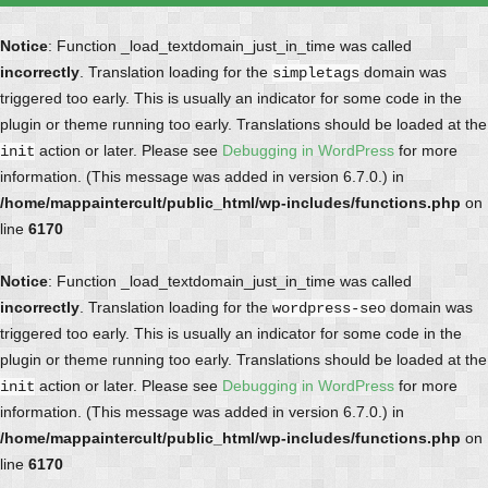
Notice
: Function _load_textdomain_just_in_time was called
incorrectly
. Translation loading for the
domain was
simpletags
triggered too early. This is usually an indicator for some code in the
plugin or theme running too early. Translations should be loaded at the
action or later. Please see
Debugging in WordPress
for more
init
information. (This message was added in version 6.7.0.) in
/home/mappaintercult/public_html/wp-includes/functions.php
on
line
6170
Notice
: Function _load_textdomain_just_in_time was called
incorrectly
. Translation loading for the
domain was
wordpress-seo
triggered too early. This is usually an indicator for some code in the
plugin or theme running too early. Translations should be loaded at the
action or later. Please see
Debugging in WordPress
for more
init
information. (This message was added in version 6.7.0.) in
/home/mappaintercult/public_html/wp-includes/functions.php
on
line
6170