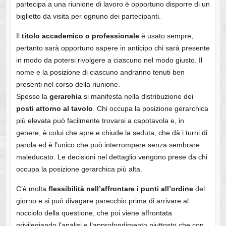
partecipa a una riunione di lavoro è opportuno disporre di un
biglietto da visita per ognuno dei partecipanti.
Il
titolo accademico o professionale
è usato sempre,
pertanto sarà opportuno sapere in anticipo chi sarà presente
in modo da potersi rivolgere a ciascuno nel modo giusto. Il
nome e la posizione di ciascuno andranno tenuti ben
presenti nel corso della riunione.
Spesso la
gerarchia
si manifesta nella distribuzione dei
posti attorno al tavolo
. Chi occupa la posizione gerarchica
più elevata può facilmente trovarsi a capotavola e, in
genere, è colui che apre e chiude la seduta, che dà i turni di
parola ed è l’unico che può interrompere senza sembrare
maleducato. Le decisioni nel dettaglio vengono prese da chi
occupa la posizione gerarchica più alta.
C’è molta
flessibilità nell’affrontare i punti all’ordine
del
giorno e si può divagare parecchio prima di arrivare al
nocciolo della questione, che poi viene affrontata
privilegiando l’analisi e l’approfondimento piuttosto che con