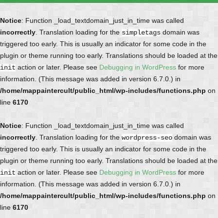
Notice
: Function _load_textdomain_just_in_time was called
incorrectly
. Translation loading for the
domain was
simpletags
triggered too early. This is usually an indicator for some code in the
plugin or theme running too early. Translations should be loaded at the
action or later. Please see
Debugging in WordPress
for more
init
information. (This message was added in version 6.7.0.) in
/home/mappaintercult/public_html/wp-includes/functions.php
on
line
6170
Notice
: Function _load_textdomain_just_in_time was called
incorrectly
. Translation loading for the
domain was
wordpress-seo
triggered too early. This is usually an indicator for some code in the
plugin or theme running too early. Translations should be loaded at the
action or later. Please see
Debugging in WordPress
for more
init
information. (This message was added in version 6.7.0.) in
/home/mappaintercult/public_html/wp-includes/functions.php
on
line
6170