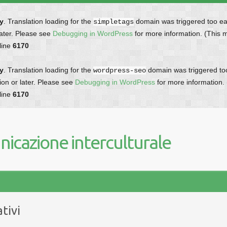
ly
. Translation loading for the
domain was triggered too earl
simpletags
later. Please see
Debugging in WordPress
for more information. (This 
line
6170
ly
. Translation loading for the
domain was triggered too 
wordpress-seo
ion or later. Please see
Debugging in WordPress
for more information.
line
6170
icazione interculturale
tivi