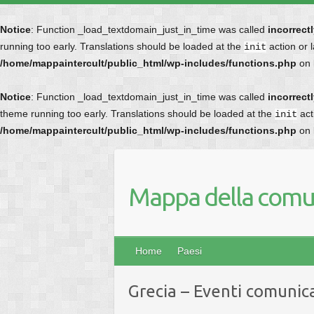
Notice
: Function _load_textdomain_just_in_time was called
incorrect
running too early. Translations should be loaded at the
action or 
init
/home/mappaintercult/public_html/wp-includes/functions.php
on 
Notice
: Function _load_textdomain_just_in_time was called
incorrect
theme running too early. Translations should be loaded at the
act
init
/home/mappaintercult/public_html/wp-includes/functions.php
on 
Mappa della comun
Home
Paesi
Grecia – Eventi comunica