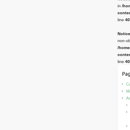
in
/ho
conten
line
40
Notic
non-ob
/home
conten
line
40
Pag
Co
M
Ar