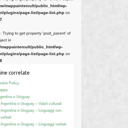
me/mappaintercult/public_html/wp-
t/plugins/page-list/page-list.php
on
7
e
: Trying to get property 'post_parent' of
ject in
/mappaintercult/public_html/wp-
t/plugins/page-list/page-list.php
on
8
ine correlate
okie Policy
appa
gentina e Uruguay
Argentina e Uruguay – Valori culturali
Argentina e Uruguay – Linguaggi non
verbali
Argentina e Uruguay – Linguaggi verbali