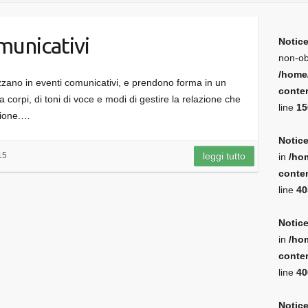
municativi
Notic
non-ob
/home
etizzano in eventi comunicativi, e prendono forma in un
conten
a corpi, di toni di voce e modi di gestire la relazione che
line
15
zione.…
Notic
15
leggi tutto
in
/ho
conten
line
40
Notic
in
/ho
conten
line
40
Notic