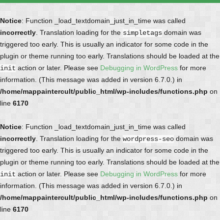
Notice
: Function _load_textdomain_just_in_time was called
incorrectly
. Translation loading for the
domain was
simpletags
triggered too early. This is usually an indicator for some code in the
plugin or theme running too early. Translations should be loaded at the
action or later. Please see
Debugging in WordPress
for more
init
information. (This message was added in version 6.7.0.) in
/home/mappaintercult/public_html/wp-includes/functions.php
on
line
6170
Notice
: Function _load_textdomain_just_in_time was called
incorrectly
. Translation loading for the
domain was
wordpress-seo
triggered too early. This is usually an indicator for some code in the
plugin or theme running too early. Translations should be loaded at the
action or later. Please see
Debugging in WordPress
for more
init
information. (This message was added in version 6.7.0.) in
/home/mappaintercult/public_html/wp-includes/functions.php
on
line
6170