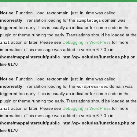
Notice
: Function _load_textdomain_just_in_time was called
incorrectly
. Translation loading for the
domain was
simpletags
triggered too early. This is usually an indicator for some code in the
plugin or theme running too early. Translations should be loaded at the
action or later. Please see
Debugging in WordPress
for more
init
information. (This message was added in version 6.7.0.) in
/home/mappaintercult/public_html/wp-includes/functions.php
on
line
6170
Notice
: Function _load_textdomain_just_in_time was called
incorrectly
. Translation loading for the
domain was
wordpress-seo
triggered too early. This is usually an indicator for some code in the
plugin or theme running too early. Translations should be loaded at the
action or later. Please see
Debugging in WordPress
for more
init
information. (This message was added in version 6.7.0.) in
/home/mappaintercult/public_html/wp-includes/functions.php
on
line
6170