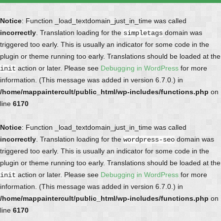
Notice
: Function _load_textdomain_just_in_time was called
incorrectly
. Translation loading for the
domain was
simpletags
triggered too early. This is usually an indicator for some code in the
plugin or theme running too early. Translations should be loaded at the
action or later. Please see
Debugging in WordPress
for more
init
information. (This message was added in version 6.7.0.) in
/home/mappaintercult/public_html/wp-includes/functions.php
on
line
6170
Notice
: Function _load_textdomain_just_in_time was called
incorrectly
. Translation loading for the
domain was
wordpress-seo
triggered too early. This is usually an indicator for some code in the
plugin or theme running too early. Translations should be loaded at the
action or later. Please see
Debugging in WordPress
for more
init
information. (This message was added in version 6.7.0.) in
/home/mappaintercult/public_html/wp-includes/functions.php
on
line
6170