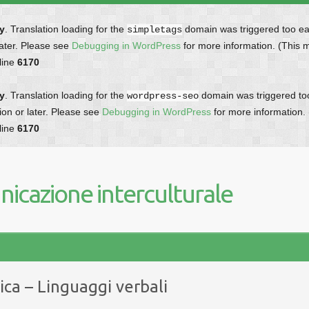
ly
. Translation loading for the
domain was triggered too earl
simpletags
later. Please see
Debugging in WordPress
for more information. (This 
line
6170
ly
. Translation loading for the
domain was triggered too 
wordpress-seo
ion or later. Please see
Debugging in WordPress
for more information.
line
6170
icazione interculturale
ica – Linguaggi verbali