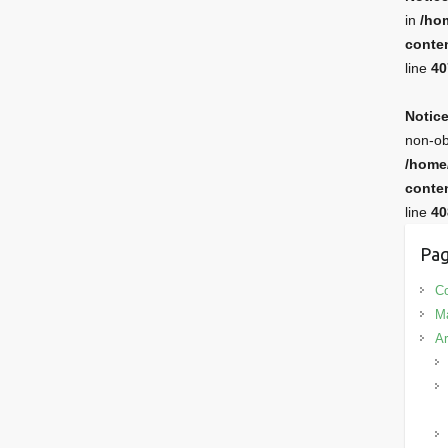
in
/ho
conten
line
40
Notic
non-ob
/home
conten
line
40
Pag
Co
M
Ar