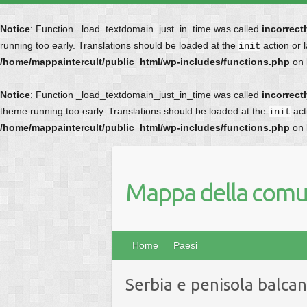
Notice
: Function _load_textdomain_just_in_time was called
incorrect
running too early. Translations should be loaded at the
action or 
init
/home/mappaintercult/public_html/wp-includes/functions.php
on 
Notice
: Function _load_textdomain_just_in_time was called
incorrect
theme running too early. Translations should be loaded at the
act
init
/home/mappaintercult/public_html/wp-includes/functions.php
on 
Mappa della comun
Home
Paesi
Serbia e penisola balcan