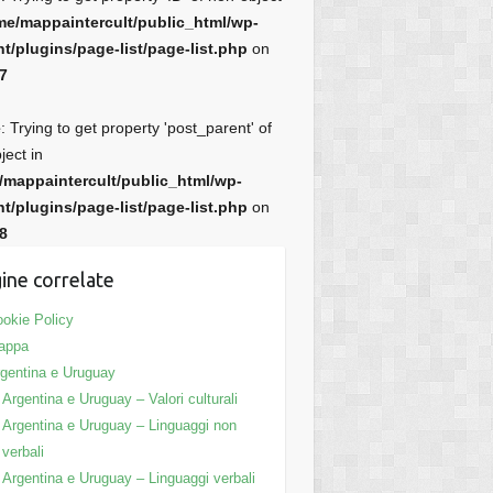
me/mappaintercult/public_html/wp-
t/plugins/page-list/page-list.php
on
7
e
: Trying to get property 'post_parent' of
ject in
/mappaintercult/public_html/wp-
t/plugins/page-list/page-list.php
on
8
ine correlate
okie Policy
appa
gentina e Uruguay
Argentina e Uruguay – Valori culturali
Argentina e Uruguay – Linguaggi non
verbali
Argentina e Uruguay – Linguaggi verbali