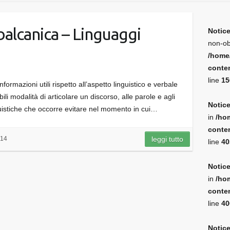
balcanica – Linguaggi
Notic
non-ob
/home
conten
line
15
formazioni utili rispetto all’aspetto linguistico e verbale
li modalità di articolare un discorso, alle parole e agli
Notic
nguistiche che occorre evitare nel momento in cui…
in
/ho
conten
014
leggi tutto
line
40
Notic
in
/ho
conten
line
40
Notic