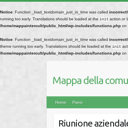
Notice
: Function _load_textdomain_just_in_time was called
incorrect
running too early. Translations should be loaded at the
action or 
init
/home/mappaintercult/public_html/wp-includes/functions.php
on 
Notice
: Function _load_textdomain_just_in_time was called
incorrect
theme running too early. Translations should be loaded at the
act
init
/home/mappaintercult/public_html/wp-includes/functions.php
on 
Mappa della comun
Home
Paesi
Riunione aziendal