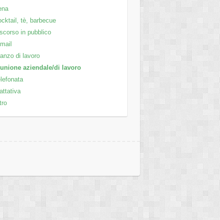
ena
cktail, tè, barbecue
scorso in pubblico
mail
anzo di lavoro
unione aziendale/di lavoro
lefonata
attativa
tro