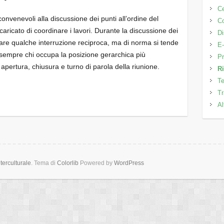
C
onvenevoli alla discussione dei punti all’ordine del
Co
caricato di coordinare i lavori. Durante la discussione dei
Di
ficare qualche interruzione reciproca, ma di norma si tende
E-
 sempre chi occupa la posizione gerarchica più
Pr
apertura, chiusura e turno di parola della riunione.
Ri
Te
Tr
Al
erculturale
. Tema di
Colorlib
Powered by
WordPress