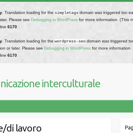
ly
. Translation loading for the
domain was triggered too earl
simpletags
later. Please see
Debugging in WordPress
for more information. (This 
line
6170
ly
. Translation loading for the
domain was triggered too 
wordpress-seo
ion or later. Please see
Debugging in WordPress
for more information.
line
6170
icazione interculturale
e/di lavoro
Pag