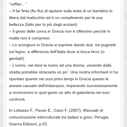
“vaffan…”
– Il far finta (ftu ftu) di sputare sulla testa di un bambino lo
libera dal malocchio ed è un complimento per la sua
bellezza (fatto per lo più dagli anziani).
– Il gesto delle corna in Grecia non è offensivo perché in
realtà non è compreso.
– Lo scongiuro in Grecia si esprime dando due, tre pugnetti
sul legno, a differenza dell’Italia dove si tocca ferro (o
genitali!)
– L’uomo, nel dare la mano ad una donna, uscendo dalla
stretta potrebbe strisciarla un po’. Una nostra informant ci ha
riportato quanto nei suoi primi tempi in Grecia questo le
avesse causato dell’imbarazzo, imparando successivamente
a riconoscere in quel gesto un atto di galanteria nei suoi
confronti.
In Lobasso F., Pavan E., Caon F. (2007),
Manuale di
comunicazione interculturale tra italiani e grec
i, Perugia,
Guerra Edizioni, p.62.