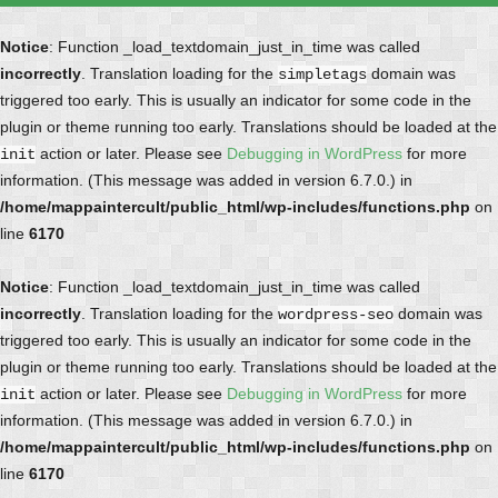
Notice
: Function _load_textdomain_just_in_time was called
incorrectly
. Translation loading for the
domain was
simpletags
triggered too early. This is usually an indicator for some code in the
plugin or theme running too early. Translations should be loaded at the
action or later. Please see
Debugging in WordPress
for more
init
information. (This message was added in version 6.7.0.) in
/home/mappaintercult/public_html/wp-includes/functions.php
on
line
6170
Notice
: Function _load_textdomain_just_in_time was called
incorrectly
. Translation loading for the
domain was
wordpress-seo
triggered too early. This is usually an indicator for some code in the
plugin or theme running too early. Translations should be loaded at the
action or later. Please see
Debugging in WordPress
for more
init
information. (This message was added in version 6.7.0.) in
/home/mappaintercult/public_html/wp-includes/functions.php
on
line
6170