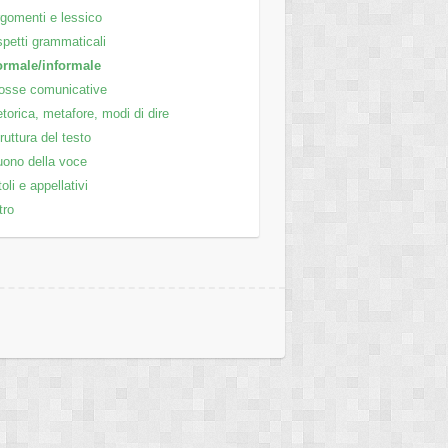
gomenti e lessico
petti grammaticali
ormale/informale
osse comunicative
torica, metafore, modi di dire
ruttura del testo
ono della voce
toli e appellativi
tro