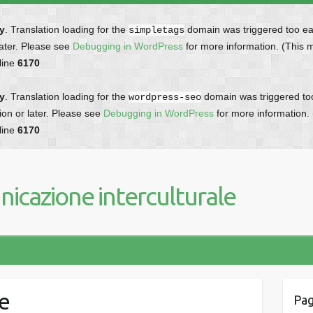
ly
. Translation loading for the
domain was triggered too earl
simpletags
later. Please see
Debugging in WordPress
for more information. (This 
line
6170
ly
. Translation loading for the
domain was triggered too 
wordpress-seo
ion or later. Please see
Debugging in WordPress
for more information.
line
6170
icazione interculturale
e
Pag