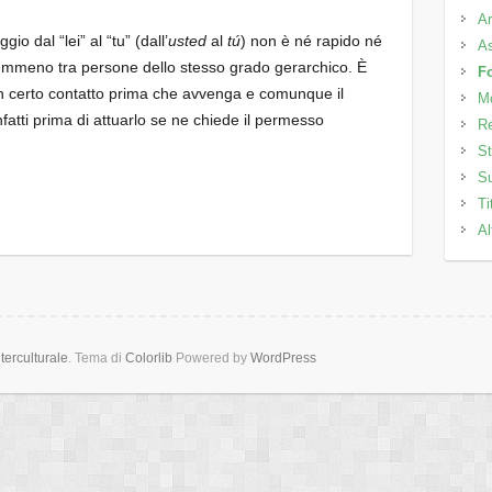
Ar
gio dal “lei” al “tu” (dall’
usted
al
tú
) non è né rapido né
As
emmeno tra persone dello stesso grado gerarchico. È
F
un certo contatto prima che avvenga e comunque il
M
fatti prima di attuarlo se ne chiede il permesso
Re
St
Su
Ti
Al
erculturale
. Tema di
Colorlib
Powered by
WordPress