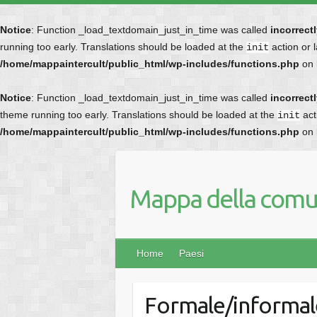
Notice
: Function _load_textdomain_just_in_time was called
incorrect
running too early. Translations should be loaded at the
action or 
init
/home/mappaintercult/public_html/wp-includes/functions.php
on 
Notice
: Function _load_textdomain_just_in_time was called
incorrect
theme running too early. Translations should be loaded at the
act
init
/home/mappaintercult/public_html/wp-includes/functions.php
on 
Mappa della comun
Home
Paesi
Formale/informal