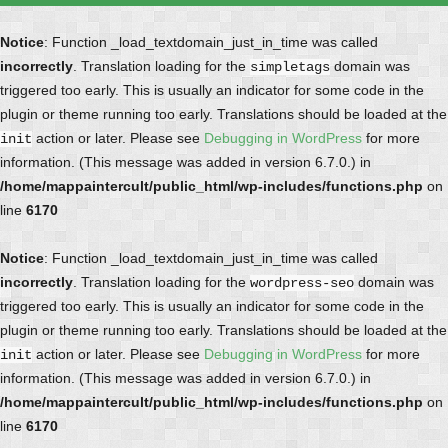
Notice
: Function _load_textdomain_just_in_time was called
incorrectly
. Translation loading for the
domain was
simpletags
triggered too early. This is usually an indicator for some code in the
plugin or theme running too early. Translations should be loaded at the
action or later. Please see
Debugging in WordPress
for more
init
information. (This message was added in version 6.7.0.) in
/home/mappaintercult/public_html/wp-includes/functions.php
on
line
6170
Notice
: Function _load_textdomain_just_in_time was called
incorrectly
. Translation loading for the
domain was
wordpress-seo
triggered too early. This is usually an indicator for some code in the
plugin or theme running too early. Translations should be loaded at the
action or later. Please see
Debugging in WordPress
for more
init
information. (This message was added in version 6.7.0.) in
/home/mappaintercult/public_html/wp-includes/functions.php
on
line
6170