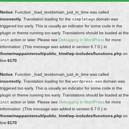
Notice
: Function _load_textdomain_just_in_time was called
incorrectly
. Translation loading for the
domain was
simpletags
triggered too early. This is usually an indicator for some code in the
plugin or theme running too early. Translations should be loaded at the
action or later. Please see
Debugging in WordPress
for more
init
information. (This message was added in version 6.7.0.) in
/home/mappaintercult/public_html/wp-includes/functions.php
on
line
6170
Notice
: Function _load_textdomain_just_in_time was called
incorrectly
. Translation loading for the
domain was
wordpress-seo
triggered too early. This is usually an indicator for some code in the
plugin or theme running too early. Translations should be loaded at the
action or later. Please see
Debugging in WordPress
for more
init
information. (This message was added in version 6.7.0.) in
/home/mappaintercult/public_html/wp-includes/functions.php
on
line
6170