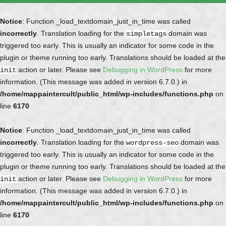
Notice
: Function _load_textdomain_just_in_time was called
incorrectly
. Translation loading for the
domain was
simpletags
triggered too early. This is usually an indicator for some code in the
plugin or theme running too early. Translations should be loaded at the
action or later. Please see
Debugging in WordPress
for more
init
information. (This message was added in version 6.7.0.) in
/home/mappaintercult/public_html/wp-includes/functions.php
on
line
6170
Notice
: Function _load_textdomain_just_in_time was called
incorrectly
. Translation loading for the
domain was
wordpress-seo
triggered too early. This is usually an indicator for some code in the
plugin or theme running too early. Translations should be loaded at the
action or later. Please see
Debugging in WordPress
for more
init
information. (This message was added in version 6.7.0.) in
/home/mappaintercult/public_html/wp-includes/functions.php
on
line
6170