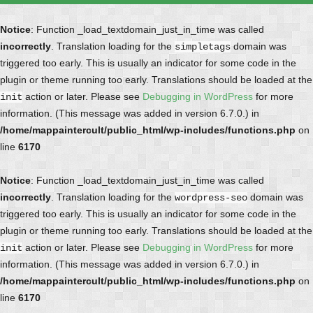
Notice
: Function _load_textdomain_just_in_time was called
incorrectly
. Translation loading for the
domain was
simpletags
triggered too early. This is usually an indicator for some code in the
plugin or theme running too early. Translations should be loaded at the
action or later. Please see
Debugging in WordPress
for more
init
information. (This message was added in version 6.7.0.) in
/home/mappaintercult/public_html/wp-includes/functions.php
on
line
6170
Notice
: Function _load_textdomain_just_in_time was called
incorrectly
. Translation loading for the
domain was
wordpress-seo
triggered too early. This is usually an indicator for some code in the
plugin or theme running too early. Translations should be loaded at the
action or later. Please see
Debugging in WordPress
for more
init
information. (This message was added in version 6.7.0.) in
/home/mappaintercult/public_html/wp-includes/functions.php
on
line
6170