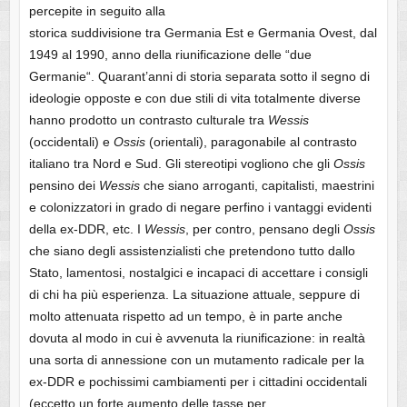
percepite in seguito alla
storica suddivisione tra Germania Est e Germania Ovest, dal
1949 al 1990, anno della riunificazione delle “due
Germanie“. Quarant’anni di storia separata sotto il segno di
ideologie opposte e con due stili di vita totalmente diverse
hanno prodotto un contrasto culturale tra
Wessis
(occidentali) e
Ossis
(orientali), paragonabile al contrasto
italiano tra Nord e Sud. Gli stereotipi vogliono che gli
Ossis
pensino dei
Wessis
che siano arroganti, capitalisti, maestrini
e colonizzatori in grado di negare perfino i vantaggi evidenti
della ex-DDR, etc. I
Wessis
, per contro, pensano degli
Ossis
che siano degli assistenzialisti che pretendono tutto dallo
Stato, lamentosi, nostalgici e incapaci di accettare i consigli
di chi ha più esperienza. La situazione attuale, seppure di
molto attenuata rispetto ad un tempo, è in parte anche
dovuta al modo in cui è avvenuta la riunificazione: in realtà
una sorta di annessione con un mutamento radicale per la
ex-DDR e pochissimi cambiamenti per i cittadini occidentali
(eccetto un forte aumento delle tasse per