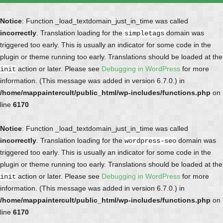
Notice
: Function _load_textdomain_just_in_time was called
incorrectly
. Translation loading for the
domain was
simpletags
triggered too early. This is usually an indicator for some code in the
plugin or theme running too early. Translations should be loaded at the
action or later. Please see
Debugging in WordPress
for more
init
information. (This message was added in version 6.7.0.) in
/home/mappaintercult/public_html/wp-includes/functions.php
on
line
6170
Notice
: Function _load_textdomain_just_in_time was called
incorrectly
. Translation loading for the
domain was
wordpress-seo
triggered too early. This is usually an indicator for some code in the
plugin or theme running too early. Translations should be loaded at the
action or later. Please see
Debugging in WordPress
for more
init
information. (This message was added in version 6.7.0.) in
/home/mappaintercult/public_html/wp-includes/functions.php
on
line
6170