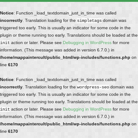
Notice
: Function _load_textdomain_just_in_time was called
incorrectly
. Translation loading for the
domain was
simpletags
triggered too early. This is usually an indicator for some code in the
plugin or theme running too early. Translations should be loaded at the
action or later. Please see
Debugging in WordPress
for more
init
information. (This message was added in version 6.7.0.) in
/home/mappaintercult/public_html/wp-includes/functions.php
on
line
6170
Notice
: Function _load_textdomain_just_in_time was called
incorrectly
. Translation loading for the
domain was
wordpress-seo
triggered too early. This is usually an indicator for some code in the
plugin or theme running too early. Translations should be loaded at the
action or later. Please see
Debugging in WordPress
for more
init
information. (This message was added in version 6.7.0.) in
/home/mappaintercult/public_html/wp-includes/functions.php
on
line
6170