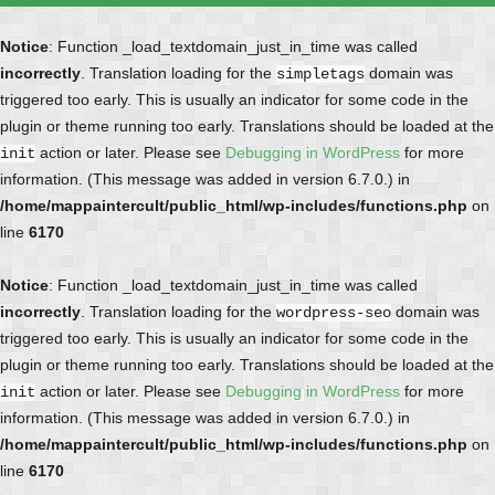
Notice
: Function _load_textdomain_just_in_time was called
incorrectly
. Translation loading for the
domain was
simpletags
triggered too early. This is usually an indicator for some code in the
plugin or theme running too early. Translations should be loaded at the
action or later. Please see
Debugging in WordPress
for more
init
information. (This message was added in version 6.7.0.) in
/home/mappaintercult/public_html/wp-includes/functions.php
on
line
6170
Notice
: Function _load_textdomain_just_in_time was called
incorrectly
. Translation loading for the
domain was
wordpress-seo
triggered too early. This is usually an indicator for some code in the
plugin or theme running too early. Translations should be loaded at the
action or later. Please see
Debugging in WordPress
for more
init
information. (This message was added in version 6.7.0.) in
/home/mappaintercult/public_html/wp-includes/functions.php
on
line
6170