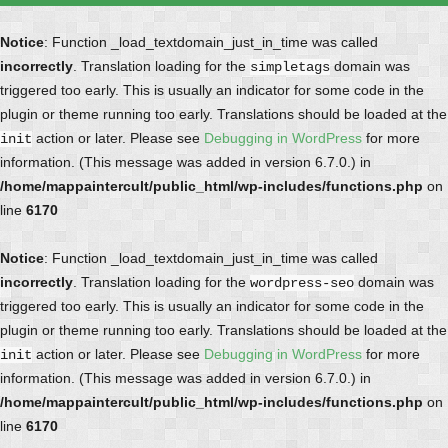
Notice
: Function _load_textdomain_just_in_time was called
incorrectly
. Translation loading for the
domain was
simpletags
triggered too early. This is usually an indicator for some code in the
plugin or theme running too early. Translations should be loaded at the
action or later. Please see
Debugging in WordPress
for more
init
information. (This message was added in version 6.7.0.) in
/home/mappaintercult/public_html/wp-includes/functions.php
on
line
6170
Notice
: Function _load_textdomain_just_in_time was called
incorrectly
. Translation loading for the
domain was
wordpress-seo
triggered too early. This is usually an indicator for some code in the
plugin or theme running too early. Translations should be loaded at the
action or later. Please see
Debugging in WordPress
for more
init
information. (This message was added in version 6.7.0.) in
/home/mappaintercult/public_html/wp-includes/functions.php
on
line
6170