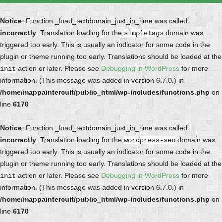
Notice
: Function _load_textdomain_just_in_time was called
incorrectly
. Translation loading for the
domain was
simpletags
triggered too early. This is usually an indicator for some code in the
plugin or theme running too early. Translations should be loaded at the
action or later. Please see
Debugging in WordPress
for more
init
information. (This message was added in version 6.7.0.) in
/home/mappaintercult/public_html/wp-includes/functions.php
on
line
6170
Notice
: Function _load_textdomain_just_in_time was called
incorrectly
. Translation loading for the
domain was
wordpress-seo
triggered too early. This is usually an indicator for some code in the
plugin or theme running too early. Translations should be loaded at the
action or later. Please see
Debugging in WordPress
for more
init
information. (This message was added in version 6.7.0.) in
/home/mappaintercult/public_html/wp-includes/functions.php
on
line
6170