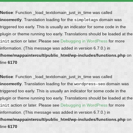
Notice
: Function _load_textdomain_just_in_time was called
incorrectly
. Translation loading for the
domain was
simpletags
triggered too early. This is usually an indicator for some code in the
plugin or theme running too early. Translations should be loaded at the
action or later. Please see
Debugging in WordPress
for more
init
information. (This message was added in version 6.7.0.) in
/home/mappaintercult/public_html/wp-includes/functions.php
on
line
6170
Notice
: Function _load_textdomain_just_in_time was called
incorrectly
. Translation loading for the
domain was
wordpress-seo
triggered too early. This is usually an indicator for some code in the
plugin or theme running too early. Translations should be loaded at the
action or later. Please see
Debugging in WordPress
for more
init
information. (This message was added in version 6.7.0.) in
/home/mappaintercult/public_html/wp-includes/functions.php
on
line
6170