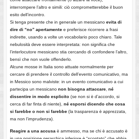
interrompere l’altro e simili: ciò comprometterebbe il buon
esito dell’incontro.
Si tenga presente che in generale un messicano
evita di
dire di “no” apertamente
e preferisce ricorrere a frasi
indirette, usando a volte un vocabolario poco chiaro. Tale
nebulosità deve essere interpretata: non significa che
l’interlocutore messicano stia cercando di confondere l’altro,
bensì che non vuole offenderlo.
Alcune mosse in Italia sono attuate normalmente per
cercare di prendere il controllo dell’evento comunicativo, ma
in Messico sono malviste: in un evento comunicativo a cui
partecipa un messicano
non bisogna attaccare
,
né
dissentire in modo esplicito
(se non si è d’accordo, si
cerca di far finta di niente),
né esporsi dicendo che cosa
si farebbe o non si farebbe
(la trasparenza è apprezzata,
ma non l’imprudenza).
Reagire a una accusa
è ammesso, ma se chi è accusato è
in una posizione gerarchica inferiore è “scontato” che abbia