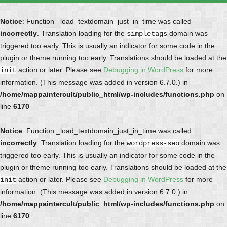
Notice
: Function _load_textdomain_just_in_time was called
incorrectly
. Translation loading for the
domain was
simpletags
triggered too early. This is usually an indicator for some code in the
plugin or theme running too early. Translations should be loaded at the
action or later. Please see
Debugging in WordPress
for more
init
information. (This message was added in version 6.7.0.) in
/home/mappaintercult/public_html/wp-includes/functions.php
on
line
6170
Notice
: Function _load_textdomain_just_in_time was called
incorrectly
. Translation loading for the
domain was
wordpress-seo
triggered too early. This is usually an indicator for some code in the
plugin or theme running too early. Translations should be loaded at the
action or later. Please see
Debugging in WordPress
for more
init
information. (This message was added in version 6.7.0.) in
/home/mappaintercult/public_html/wp-includes/functions.php
on
line
6170