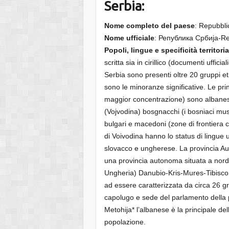
Serbia:
Nome completo del paese
: Repubbli
Nome ufficiale
: Република Србија-Re
Popoli, lingue e specificità territoria
scritta sia in cirillico (documenti uffici
Serbia sono presenti oltre 20 gruppi e
sono le minoranze significative. Le pri
maggior concentrazione) sono albanesi 
(Vojvodina) bosgnacchi (i bosniaci musul
bulgari e macedoni (zone di frontiera
di Voivodina hanno lo status di lingue u
slovacco e ungherese. La provincia A
una provincia autonoma situata a nord
Ungheria) Danubio-Kris-Mures-Tibisco.
ad essere caratterizzata da circa 26 gru
capolugo e sede del parlamento della
Metohija* l’albanese è la principale del
popolazione.