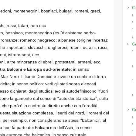
Ci
acedoni, montenegrini, bosniaci, bulgari, romeni, greci,
hi, russi, tatari, rom ecc
oato, bosniaco, montenegrino (ex “diasistema serbo-
 romanze: romeno; neogreco; albanese (origine incerta);
Ge
che importanti: slovacchi, ungheresi, ruteni, ucraini, russi,
ni, istroromeni, ecc.
ani, altre minoranze di ebrei, protestanti, armeni, ecc.
 tra Balcani e Europa sud-orientale
: in senso
 Mar Nero. Il fiume Danubio è invece un confine di terra
 delta; in senso politico: vedi gli stati sopra elencati
o dichiarati dagli studiosi e/o si autodefiniscono “fuori
ndono largamente dal senso di “autoidentità storica”, sulla
 che però è in confronto diretto anche con l’eredità
Gr
uesta situazione complessa, i serbi del nord, i romeni del
, per esempio, non considerano se stessi “balcanici”, al
pro non fa parte dei Balcani ma dell’Asia, in senso
sia europea che balcanica, in senso culturale.