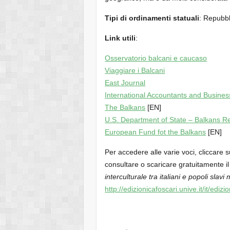
Tipi di ordinamenti statuali
: Repubb
Link utili
:
Osservatorio balcani e caucaso
Viaggiare i Balcani
East Journal
International Accountants and Busines
The Balkans
[EN]
U.S. Department of State – Balkans R
European Fund fot the Balkans
[EN]
Per accedere alle varie voci, cliccare 
consultare o scaricare gratuitamente 
interculturale tra italiani e popoli slavi 
http://edizionicafoscari.unive.it/it/ediz