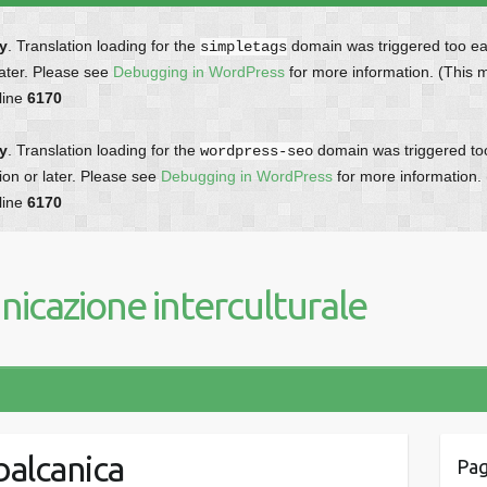
ly
. Translation loading for the
domain was triggered too earl
simpletags
later. Please see
Debugging in WordPress
for more information. (This 
line
6170
ly
. Translation loading for the
domain was triggered too 
wordpress-seo
ion or later. Please see
Debugging in WordPress
for more information.
line
6170
icazione interculturale
balcanica
Pag