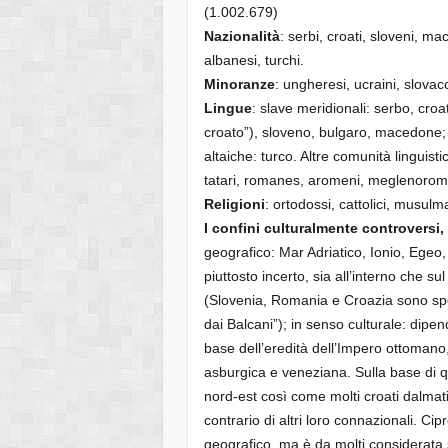
(1.002.679)
Nazionalità
: serbi, croati, sloveni, m
albanesi, turchi.
Minoranze
: ungheresi, ucraini, slovacc
Lingue
: slave meridionali: serbo, cr
croato”), sloveno, bulgaro, macedone;
altaiche: turco. Altre comunità linguisti
tatari, romanes, aromeni, meglenorome
Religioni
: ortodossi, cattolici, musulm
I confini culturalmente controversi,
geografico: Mar Adriatico, Ionio, Egeo,
piuttosto incerto, sia all’interno che sul
(Slovenia, Romania e Croazia sono spess
dai Balcani”); in senso culturale: dipe
base dell’eredità dell’Impero ottomano,
asburgica e veneziana. Sulla base di q
nord-est così come molti croati dalmati
contrario di altri loro connazionali. Ci
geografico, ma è da molti considerata 