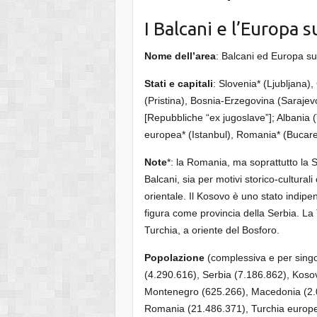
I Balcani e l’Europa 
Nome dell’area
: Balcani ed Europa su
Stati e capitali
: Slovenia* (Ljubljana)
(Pristina), Bosnia-Erzegovina (Saraje
[Repubbliche “ex jugoslave”]; Albania (
europea* (Istanbul), Romania* (Bucares
Note
*: la Romania, ma soprattutto la 
Balcani, sia per motivi storico-cultura
orientale. Il Kosovo è uno stato indipe
figura come provincia della Serbia. La 
Turchia, a oriente del Bosforo.
Popolazione
(complessiva e per singol
(4.290.616), Serbia (7.186.862), Koso
Montenegro (625.266), Macedonia (2.05
Romania (21.486.371), Turchia europea