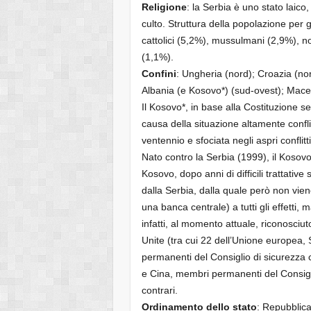
Religione
: la Serbia è uno stato laico
culto. Struttura della popolazione per g
cattolici (5,2%), mussulmani (2,9%), non
(1,1%).
Confini
: Ungheria (nord); Croazia (n
Albania (e Kosovo*) (sud-ovest); Mace
Il Kosovo*, in base alla Costituzione 
causa della situazione altamente conflit
ventennio e sfociata negli aspri conflitt
Nato contro la Serbia (1999), il Kosovo
Kosovo, dopo anni di difficili trattative
dalla Serbia, dalla quale però non vie
una banca centrale) a tutti gli effetti, 
infatti, al momento attuale, riconosciu
Unite (tra cui 22 dell’Unione europea,
permanenti del Consiglio di sicurezza c
e Cina, membri permanenti del Consiglio
contrari.
Ordinamento dello stato
: Repubblic