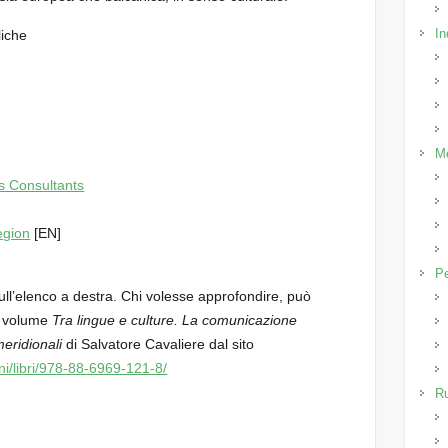
In
liche
M
s Consultants
egion
[EN]
P
sull’elenco a destra. Chi volesse approfondire, può
il volume
Tra lingue e culture. La comunicazione
meridionali
di Salvatore Cavaliere dal sito
ioni/libri/978-88-6969-121-8/
R