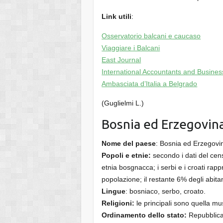
Link utili
:
Osservatorio balcani e caucaso
Viaggiare i Balcani
East Journal
International Accountants and Busines
Ambasciata d’Italia a Belgrado
(Guglielmi L.)
Bosnia ed Erzegovina
Nome del paese
: Bosnia ed Erzegovi
Popoli e etnie:
secondo i dati del cens
etnia bosgnacca; i serbi e i croati rap
popolazione; il restante 6% degli abitan
Lingue
: bosniaco, serbo, croato.
Religioni:
le principali sono quella mu
Ordinamento dello stato:
Repubblica