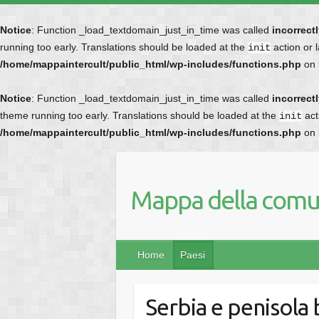
Notice
: Function _load_textdomain_just_in_time was called
incorrect
running too early. Translations should be loaded at the
action or 
init
/home/mappaintercult/public_html/wp-includes/functions.php
on 
Notice
: Function _load_textdomain_just_in_time was called
incorrect
theme running too early. Translations should be loaded at the
act
init
/home/mappaintercult/public_html/wp-includes/functions.php
on 
Mappa della comun
Home
Paesi
Serbia e penisola 