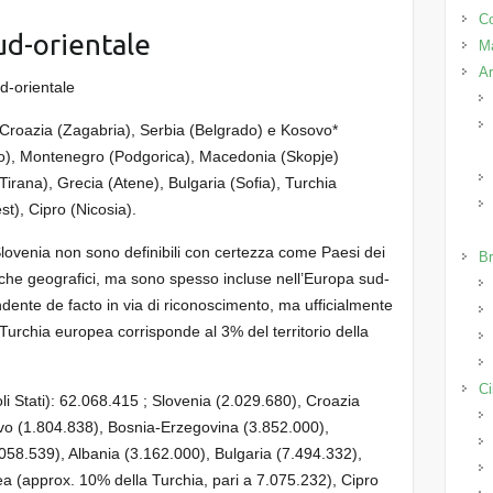
Co
sud-orientale
M
Ar
d-orientale
, Croazia (Zagabria), Serbia (Belgrado) e Kosovo*
vo), Montenegro (Podgorica), Macedonia (Skopje)
Tirana), Grecia (Atene), Bulgaria (Sofia), Turchia
t), Cipro (Nicosia).
Slovenia non sono definibili con certezza come Paesi dei
Br
li che geografici, ma sono spesso incluse nell’Europa sud-
ndente de facto in via di riconoscimento, ma ufficialmente
Turchia europea corrisponde al 3% del territorio della
Ci
i Stati): 62.068.415 ; Slovenia (2.029.680), Croazia
vo (1.804.838), Bosnia-Erzegovina (3.852.000),
8.539), Albania (3.162.000), Bulgaria (7.494.332),
 (approx. 10% della Turchia, pari a 7.075.232), Cipro