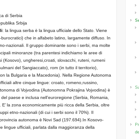
ca di Serbia
Se
publika Srbija
li
: la lingua serba è la lingua ufficiale dello Stato. Viene
ali-burocratici) che in alfabeto latino, largamente diffuso. In
tno-nazionali. Il gruppo dominante sono i serbi, ma molte
ncipali minoranze (tra parentesi indichiamo le aree di
(Kosovo), ungheresi,croati, slovacchi, ruteni, rumeni
mani del Sangiaccato), rom (in tutto il territorio),
 con la Bulgaria e la Macedonia). Nella Regione Autonoma
fficiali altre cinque lingue: croato, romeno,russino,
S
utonoma di Vojvodina (Autonomna Pokrajina Vojvodina) è
 del paese e inclusa nell’euroregione (Serbia, Romania,
 E’ la zona economicamente più ricca della Serbia, oltre
ppi etno-nazionali (di cui i serbi sono il 70%). Il
 provincia autonoma è Novi Sad (197.694).In Kosovo-
Pr
le lingue ufficiali, parlata dalla maggioranza della
de