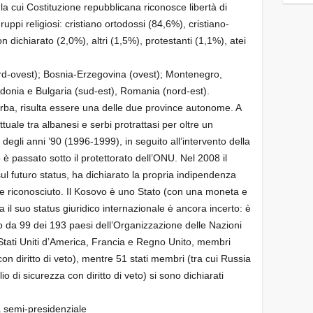
, la cui Costituzione repubblicana riconosce libertà di
ruppi religiosi: cristiano ortodossi (84,6%), cristiano-
 dichiarato (2,0%), altri (1,5%), protestanti (1,1%), atei
ord-ovest); Bosnia-Erzegovina (ovest); Montenegro,
donia e Bulgaria (sud-est), Romania (nord-est).
serba, risulta essere una delle due province autonome. A
tuale tra albanesi e serbi protrattasi per oltre un
i degli anni ’90 (1996-1999), in seguito all’intervento della
 è passato sotto il protettorato dell’ONU. Nel 2008 il
 sul futuro status, ha dichiarato la propria indipendenza
ne riconosciuto. Il Kosovo è uno Stato (con una moneta e
ma il suo status giuridico internazionale è ancora incerto: è
to da 99 dei 193 paesi dell’Organizzazione delle Nazioni
 Stati Uniti d’America, Francia e Regno Unito, membri
on diritto di veto), mentre 51 stati membri (tra cui Russia
 di sicurezza con diritto di veto) si sono dichiarati
a semi-presidenziale