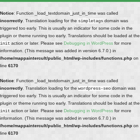
Notice
: Function _load_textdomain_just_in_time was called
incorrectly
. Translation loading for the
domain was
simpletags
triggered too early. This is usually an indicator for some code in the
plugin or theme running too early. Translations should be loaded at the
action or later. Please see
Debugging in WordPress
for more
init
information. (This message was added in version 6.7.0.) in
/home/mappaintercult/public_html/wp-includes/functions.php
on
line
6170
Notice
: Function _load_textdomain_just_in_time was called
incorrectly
. Translation loading for the
domain was
wordpress-seo
triggered too early. This is usually an indicator for some code in the
plugin or theme running too early. Translations should be loaded at the
action or later. Please see
Debugging in WordPress
for more
init
information. (This message was added in version 6.7.0.) in
/home/mappaintercult/public_html/wp-includes/functions.php
on
line
6170