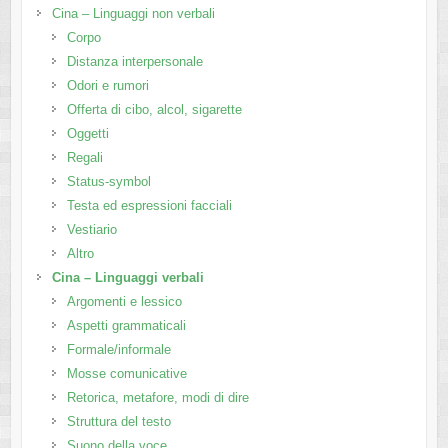
Cina – Linguaggi non verbali
Corpo
Distanza interpersonale
Odori e rumori
Offerta di cibo, alcol, sigarette
Oggetti
Regali
Status-symbol
Testa ed espressioni facciali
Vestiario
Altro
Cina – Linguaggi verbali
Argomenti e lessico
Aspetti grammaticali
Formale/informale
Mosse comunicative
Retorica, metafore, modi di dire
Struttura del testo
Suono della voce